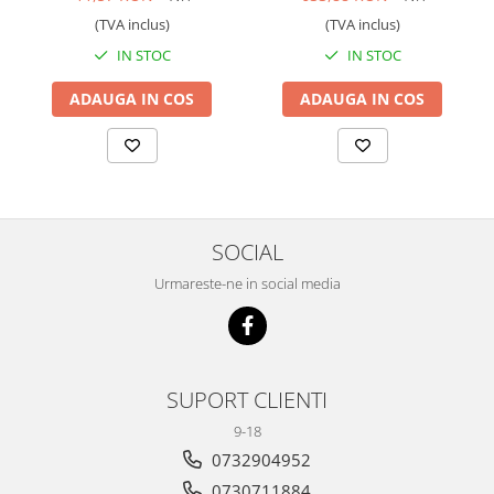
ST8111
Scule transmisie
(TVA inclus)
(TVA inclus)
Set / trusa chei tubulare
IN STOC
IN STOC
Set burghie si freze
ADAUGA IN COS
ADAUGA IN COS
Set chei
Set prelungitoare
Set surubelnite
Testare cuplu dinamometric de
strangere
Trusa / Set tarozi si filiere
SOCIAL
Trusa imbus hex,torx,ribe,M-uri
Urmareste-ne in social media
Tubulare speciale
SUPORT CLIENTI
9-18
0732904952
0730711884