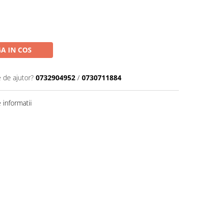
A IN COS
e de ajutor?
0732904952
/
0730711884
informatii