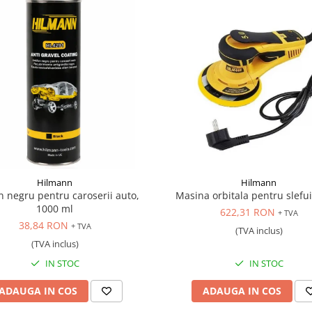
Hilmann
Hilmann
n negru pentru caroserii auto,
Masina orbitala pentru slef
1000 ml
622,31 RON
+ TVA
38,84 RON
+ TVA
(TVA inclus)
(TVA inclus)
IN STOC
IN STOC
ADAUGA IN COS
ADAUGA IN COS