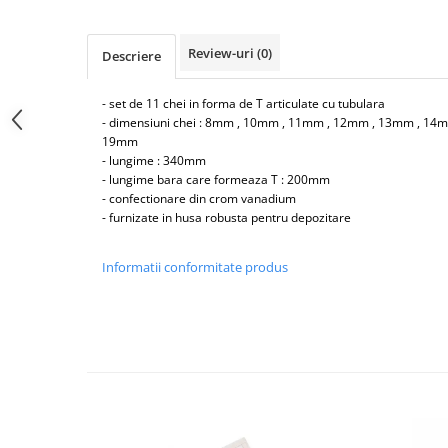
Tester acumulatori
Elevator 4 coloane
Tester instalatii electrice
Elevator foarfeca
Review-uri
(0)
Descriere
Scule motor
Elevator motociclete
Blocaje distributie
Elevator parcare
- set de 11 chei in forma de T articulate cu tubulara
Ceas comparator
- dimensiuni chei : 8mm , 10mm , 11mm , 12mm , 13mm , 1
Girafa, macara motor
19mm
Scule AdBlue
Masa hidraulica
- lungime : 340mm
Scule bujii, bujii incandescente
- lungime bara care formeaza T : 200mm
Presa hidraulica stationara
- confectionare din crom vanadium
Scule electrice motor
- furnizate in husa robusta pentru depozitare
Scule si echipamente spalatorie
Scule esapament
auto
Scule injectie
Informatii conformitate produs
Consumabile spalatorii auto
Scule injectoare
Curatitor cu presiune
Scule montat, demontat segmenti
Scule spalatorii auto
Scule pentru fulii, ax came, curele
si pinioane
Scule sistem racire
Scule turbosuflante
Tester compresie