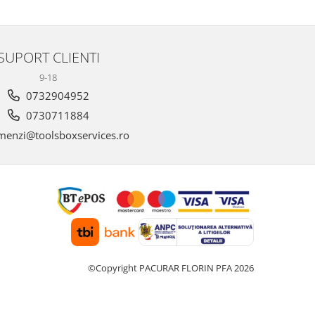
SUPORT CLIENTI
9-18
0732904952
0730711884
enzi@toolsboxservices.ro
©Copyright PACURAR FLORIN PFA 2026