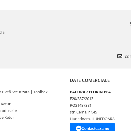
dia
com
DATE COMERCIALE
 Plată Securizate | Toolbox
PACURAR FLORIN PFA
F20/337/2013
e Retur
RO31487381
Produselor
str. Cerna, nr.45
de Retur
Hunedoara, HUNEDOARA
Contacteaza-ne