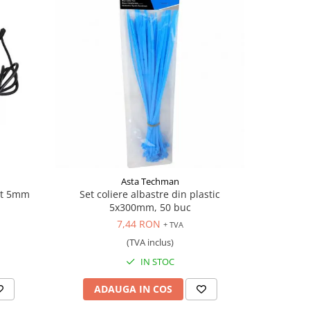
Asta Techman
uit 5mm
Set coliere albastre din plastic
Degr
5x300mm, 50 buc
7,44 RON
+ TVA
(TVA inclus)
IN STOC
ADAUGA IN COS
AD