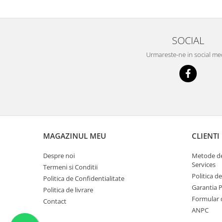
Scule supape
Scule suspensie
Scule transmisie
SOCIAL
Set / trusa chei tubulare
Urmareste-ne in social me
Set burghie si freze
Set chei
Set prelungitoare
Set surubelnite
Testare cuplu dinamometric de
strangere
MAGAZINUL MEU
CLIENTI
Trusa / Set tarozi si filiere
Trusa imbus hex,torx,ribe,M-uri
Despre noi
Metode de
Tubulare speciale
Services
Termeni si Conditii
Politica d
Politica de Confidentialitate
Garantia 
Politica de livrare
Formular 
Contact
ANPC