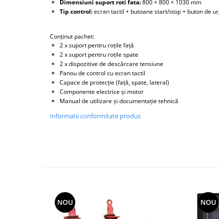
Dimensiuni suport roti fata:
800 × 800 × 1030 mm
Scule supape
Tip control:
ecran tactil + butoane start/stop + buton de u
Scule suspensie
Scule transmisie
Conținut pachet:
2 x suport pentru roțile față
Set / trusa chei tubulare
2 x suport pentru roțile spate
Set burghie si freze
2 x dispozitive de descărcare tensiune
Panou de control cu ecran tactil
Set chei
Capace de protecție (față, spate, lateral)
Set prelungitoare
Componente electrice și motor
Set surubelnite
Manual de utilizare și documentație tehnică
Testare cuplu dinamometric de
Informatii conformitate produs
strangere
Trusa / Set tarozi si filiere
Trusa imbus hex,torx,ribe,M-uri
Tubulare speciale
NOU
NOU