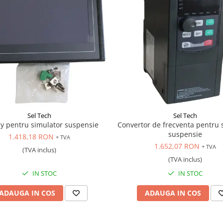
Sel Tech
Sel Tech
ay pentru simulator suspensie
Convertor de frecventa pentru 
suspensie
1.418,18 RON
+ TVA
1.652,07 RON
+ TVA
(TVA inclus)
(TVA inclus)
IN STOC
IN STOC
ADAUGA IN COS
ADAUGA IN COS