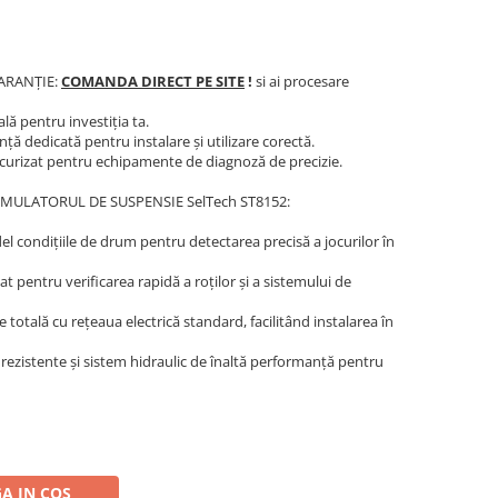
GARANȚIE:
COMANDA DIRECT PE SITE
!
si ai procesare
ă pentru investiția ta.
ță dedicată pentru instalare și utilizare corectă.
ecurizat pentru echipamente de diagnoză de precizie.
MULATORUL DE SUSPENSIE SelTech ST8152:
el condițiile de drum pentru detectarea precisă a jocurilor în
t pentru verificarea rapidă a roților și a sistemului de
totală cu rețeaua electrică standard, facilitând instalarea în
rezistente și sistem hidraulic de înaltă performanță pentru
A IN COS