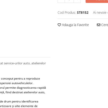
Cod Produs:
ST8152
Ai nevoie 
Adauga la Favorite
Cere 
 service-urilor auto, atelierelor
l conceput pentru a reproduce
uspensiei autovehiculelor.
torul permite diagnosticarea rapidă
ă, fiind destinat atelierelor auto,
 de drum pentru identificarea
mortizoare și alte elemente de