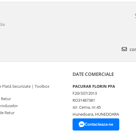
dia
com
DATE COMERCIALE
 Plată Securizate | Toolbox
PACURAR FLORIN PFA
F20/337/2013
e Retur
RO31487381
Produselor
str. Cerna, nr.45
de Retur
Hunedoara, HUNEDOARA
Contacteaza-ne