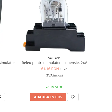
NOU
Sel Tech
simulator
Releu pentru simulator suspensie, 24V
Sursa de 
su
61,16 RON
+ TVA
(TVA inclus)
IN STOC
ADAUGA IN COS
AD