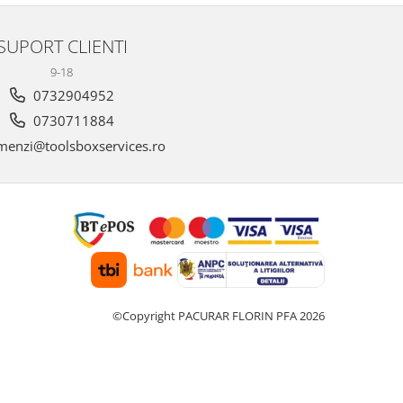
SUPORT CLIENTI
9-18
0732904952
0730711884
enzi@toolsboxservices.ro
©Copyright PACURAR FLORIN PFA 2026