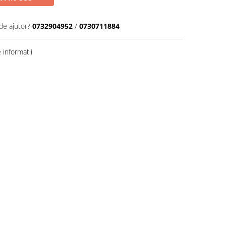
de ajutor?
0732904952
/
0730711884
informatii