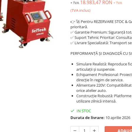
18.983,47 RON
+ TVA
+ TVA
(TVA inclus)
👉 🚀 Pentru REZERVARE STOC & 
prioritară.
✅ Garantie Premium: Siguranță total
✅ Suport Tehnic Prioritar: Consultan
✅ Livrare Specializată: Transport s
PERFORMANȚĂ ȘI DIAGNOZĂ CU SI
Simulare Realistă: Reproduce fid
articulații și suspensie.
Echipament Profesional: Proiecta
direcție în regim de service.
Alimentare 220V: Compatibilitate 
orice atelier auto.
Construcție Robustă: Platforme 
utilizare zilnică intensă.
IN STOC
Durata de livrare:
10 aprilie 2026
ADAUG