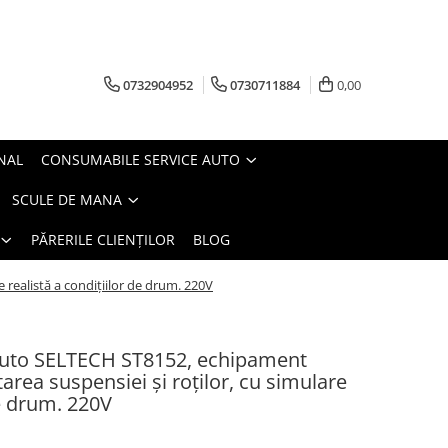
0732904952
0730711884
0,00
NAL
CONSUMABILE SERVICE AUTO
SCULE DE MANA
PĂRERILE CLIENȚILOR
BLOG
realistă a condițiilor de drum. 220V
Auto SELTECH ST8152, echipament
area suspensiei și roților, cu simulare
de drum. 220V