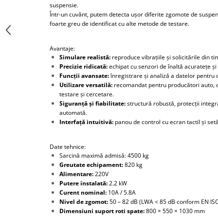
Scule pentru mecanica
suspensie.
Într-un cuvânt, putem detecta ușor diferite zgomote de suspen
Adaptoare, prelungitoare, reductii
foarte greu de identificat cu alte metode de testare.
si articulatii cardanice
Antrenor articulat si culisant
Avantaje:
Ciocan, levier, dalti si dornuri
Simulare realistă:
reproduce vibrațiile și solicitările din ti
Cleste si set clesti
Precizie ridicată:
echipat cu senzori de înaltă acuratețe și 
Funcții avansate:
înregistrare și analiză a datelor pentru
Clicheti
Utilizare versatilă:
recomandat pentru producători auto, cen
Perie de sarma
testare și cercetare.
Siguranță și fiabilitate:
structură robustă, protecții integra
Prese si extractoare
automată.
Reparat filete
Interfață intuitivă:
panou de control cu ecran tactil și setă
Scule camioane
Scule diverse mecanica
Date tehnice:
Scule motor
Sarcină maximă admisă: 4500 kg
Greutate echipament:
820 kg
Scule Pneumatice
Alimentare:
220V
Scule service ulei, gresare,
Putere instalată:
2.2 kW
combustibil
Curent nominal:
10A / 5.8A
Nivel de zgomot:
50 – 82 dB (LWA < 85 dB conform EN IS
Scule sistem franare
Dimensiuni suport roti spate:
800 × 550 × 1030 mm
Scule speciale