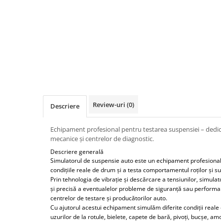
Tester acumulatori
Elevator 4 coloane
Tester instalatii electrice
Elevator foarfeca
Scule motor
Elevator motociclete
Blocaje distributie
Elevator parcare
Ceas comparator
Girafa, macara motor
Scule AdBlue
Masa hidraulica
Scule bujii, bujii incandescente
Presa hidraulica stationara
Scule electrice motor
Review-uri
(0)
Descriere
Scule si echipamente spalatorie
Scule esapament
auto
Scule injectie
Echipament profesional pentru testarea suspensiei – dedicat
Consumabile spalatorii auto
Scule injectoare
mecanice și centrelor de diagnostic.
Curatitor cu presiune
Scule montat, demontat segmenti
Descriere generală
Scule spalatorii auto
Simulatorul de suspensie auto este un echipament profesiona
Scule pentru fulii, ax came, curele
condițiile reale de drum și a testa comportamentul roților și s
si pinioane
Prin tehnologia de vibrație și descărcare a tensiunilor, simula
Scule sistem racire
și precisă a eventualelor probleme de siguranță sau performanț
centrelor de testare și producătorilor auto.
Scule turbosuflante
Cu ajutorul acestui echipament simulăm diferite condiții reale
Tester compresie
uzurilor de la rotule, bielete, capete de bară, pivoți, bucșe, a