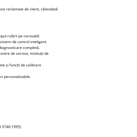
sie reclamate de client, câteodată
mpul rulării pe carosabil.
sistem de control inteligent.
 diagnosticare completă.
tre de service, instituții de
te și funcții de calibrare
ri personalizabile.
O 3746:1995)