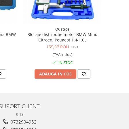
Quatros
zina BMW
Blocaje distributie motor BMW Mini,
Trusa bl
Citroen, Peugeot 1.4-1.6L
155,37 RON
+ TVA
(TVA inclus)
IN STOC
ADAUGA IN COS
AD
SUPORT CLIENTI
9-18
0732904952