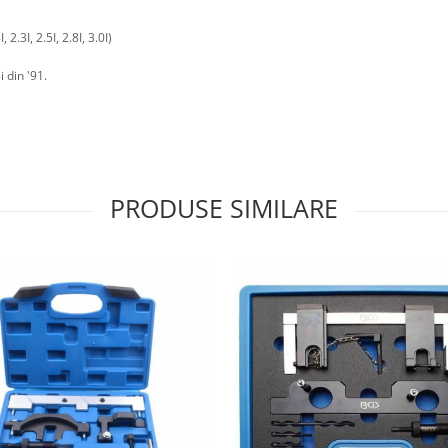
.3I, 2.5I, 2.8I, 3.0I)
i din '91.
PRODUSE SIMILARE