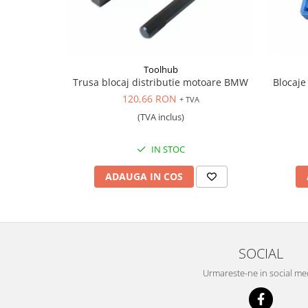
Scule pentru mecanica
Adaptoare, prelungitoare, reductii
si articulatii cardanice
Antrenor articulat si culisant
Toolhub
Ciocan, levier, dalti si dornuri
Trusa blocaj distributie motoare BMW
Blocaje
Cleste si set clesti
120,66 RON
+ TVA
Clicheti
(TVA inclus)
Perie de sarma
Prese si extractoare
IN STOC
Reparat filete
ADAUGA IN COS
Scule camioane
Scule diverse mecanica
Scule motor
Scule Pneumatice
SOCIAL
Scule service ulei, gresare,
combustibil
Urmareste-ne in social me
Scule sistem franare
Scule speciale