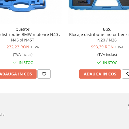
Quatros
BGS.
 distributie BMW motoare N40 ,
Blocaje distributie motor ben
N45 si N45T
N20 / N26
232,23 RON
993,39 RON
+ TVA
+ TVA
(TVA inclus)
(TVA inclus)
IN STOC
IN STOC
ADAUGA IN COS
ADAUGA IN COS
dia