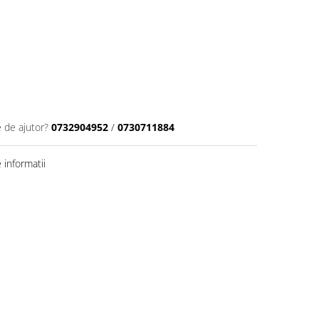
e de ajutor?
0732904952
/
0730711884
informatii