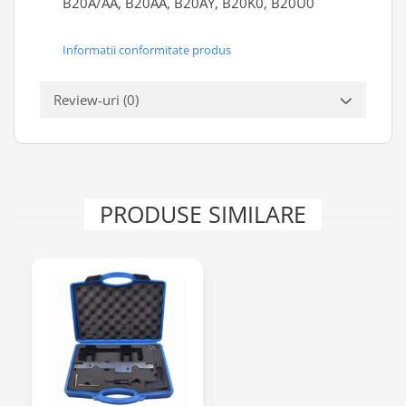
B20A/AA, B20AA, B20AY, B20K0, B20U0
Scule transmisie
Set / trusa chei tubulare
Informatii conformitate produs
Set burghie si freze
Set chei
Review-uri
(0)
Set prelungitoare
Set surubelnite
Testare cuplu dinamometric de
strangere
Trusa / Set tarozi si filiere
PRODUSE SIMILARE
Trusa imbus hex,torx,ribe,M-uri
Tubulare speciale