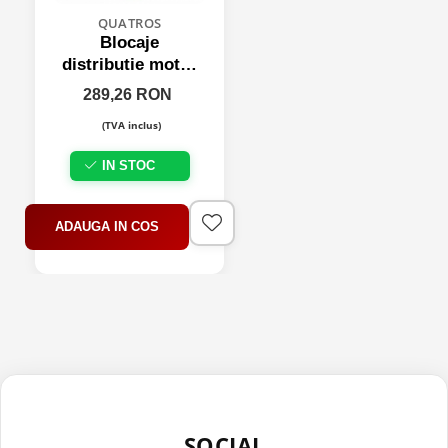
QUATROS
Blocaje
distributie motor
BMW, N43
289,26 RON
(TVA inclus)
IN STOC
ADAUGA IN COS
SOCIAL