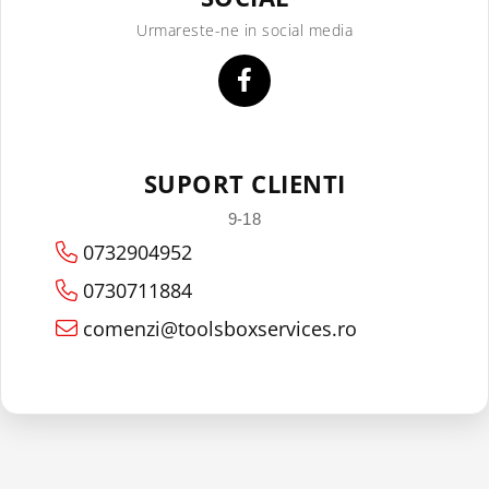
Urmareste-ne in social media
SUPORT CLIENTI
9-18
0732904952
0730711884
comenzi@toolsboxservices.ro