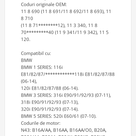
Coduri originale OEM:
Antrenor articulat si culisant
11 8 690 (11 8 691/11 8 692/11 8 693), 11
Ciocan, levier, dalti si dornuri
8 710
Cleste si set clesti
(11 8 71********12), 11 3 340, 11 8
Clicheti
70*********40 (11 9 341/11 9 342), 11 5
120.
Perie de sarma
Prese si extractoare
Compatibil cu:
Reparat filete
BMW
Scule camioane
BMW 1 SERIES: 116i
Scule diverse mecanica
E81/82/87/************118i E81/82/87/88
Scule motor
(06-14),
Scule Pneumatice
120i E81/82/87/88
(06-14).
Scule service ulei, gresare,
BMW 3 SERIES: 316i E90/91/92/93 (07-11),
combustibil
318i E90/91/92/93 (07-13),
Scule sistem franare
320i E90/91/92/93 (07-14).
BMW 5 SERIES: 520i E60/61 (07-10).
Scule speciale
Codurile de motor:
Scule supape
N43: B16A/AA, B16AA, B16AA/O0, B20A,
Scule suspensie