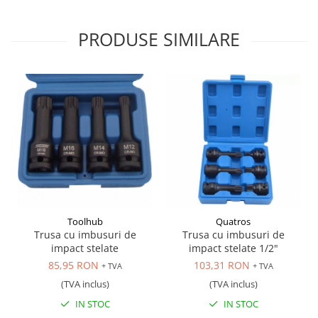
Antrenor articulat si culisant
PRODUSE SIMILARE
Ciocan, levier, dalti si dornuri
Cleste si set clesti
Clicheti
Perie de sarma
Prese si extractoare
Reparat filete
Scule camioane
Scule diverse mecanica
Scule motor
Scule Pneumatice
Scule service ulei, gresare,
Toolhub
Quatros
combustibil
Trusa cu imbusuri de
Trusa cu imbusuri de
impact stelate
impact stelate 1/2"
Scule sistem franare
85,95 RON
103,31 RON
+ TVA
+ TVA
Scule speciale
(TVA inclus)
(TVA inclus)
Scule supape
IN STOC
IN STOC
Scule suspensie