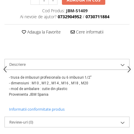
Scule motor
Elevator motociclete
Cod Produs:
JBM-51409
Blocaje distributie
Elevator parcare
Ai nevoie de ajutor?
0732904952
/
0730711884
Ceas comparator
Girafa, macara motor
Scule AdBlue
Masa hidraulica
Adauga la Favorite
Cere informatii
Scule bujii, bujii incandescente
Presa hidraulica stationara
Scule electrice motor
Scule si echipamente spalatorie
Scule esapament
auto
Scule injectie
Consumabile spalatorii auto
Descriere
Scule injectoare
Curatitor cu presiune
Scule montat, demontat segmenti
- trusa de imbusuri profesionala cu 6 imbusuri 1/2"
Scule spalatorii auto
Scule pentru fulii, ax came, curele
- dimensiuni : M10 , M12 , M14 , M16 , M18 , M20
si pinioane
- mod de ambalare
: cutie din plastic
Scule sistem racire
Provenienta JBM Spania
Scule turbosuflante
Informatii conformitate produs
Tester compresie
Scule pentru mecanica
Review-uri
(0)
Adaptoare, prelungitoare, reductii
si articulatii cardanice