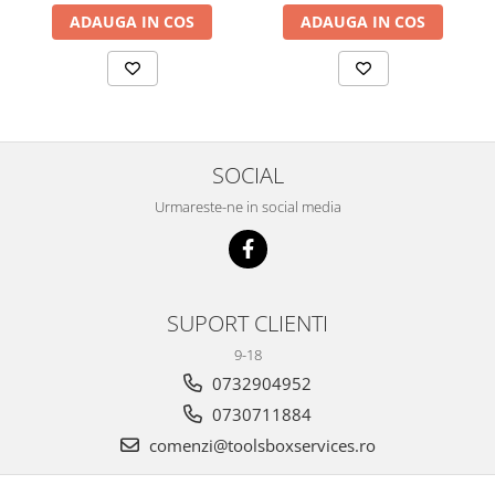
Scule transmisie
ADAUGA IN COS
ADAUGA IN COS
Set / trusa chei tubulare
Set burghie si freze
Set chei
Set prelungitoare
Set surubelnite
SOCIAL
Testare cuplu dinamometric de
Urmareste-ne in social media
strangere
Trusa / Set tarozi si filiere
Trusa imbus hex,torx,ribe,M-uri
Tubulare speciale
SUPORT CLIENTI
9-18
0732904952
0730711884
comenzi@toolsboxservices.ro