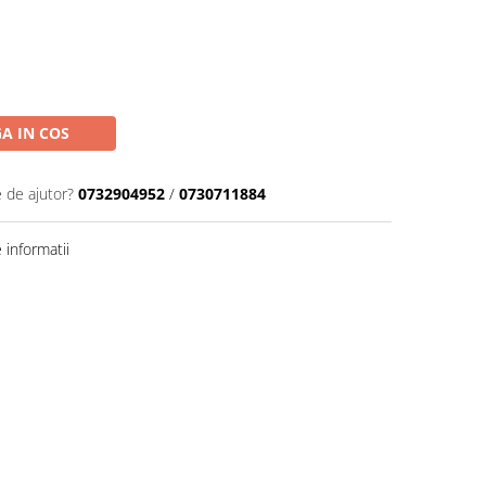
A IN COS
e de ajutor?
0732904952
/
0730711884
informatii