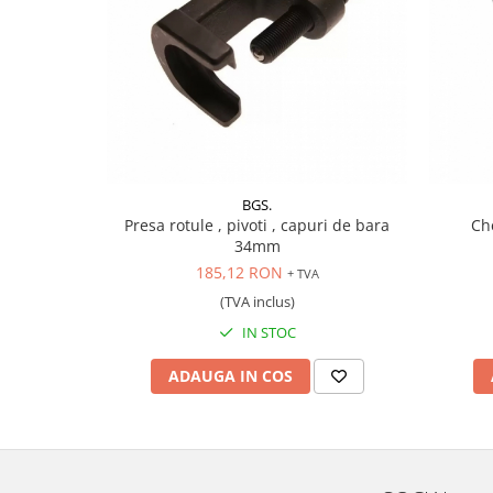
Scule pentru mecanica
Adaptoare, prelungitoare, reductii
si articulatii cardanice
Antrenor articulat si culisant
Ciocan, levier, dalti si dornuri
Cleste si set clesti
Clicheti
BGS.
Perie de sarma
Presa rotule , pivoti , capuri de bara
Ch
Prese si extractoare
34mm
Reparat filete
185,12 RON
+ TVA
Scule camioane
(TVA inclus)
Scule diverse mecanica
IN STOC
Scule motor
ADAUGA IN COS
Scule Pneumatice
Scule service ulei, gresare,
combustibil
Scule sistem franare
Scule speciale