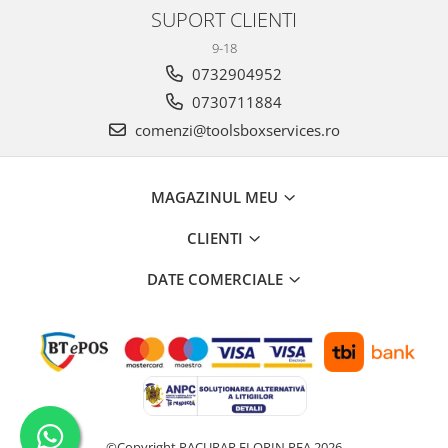
SUPORT CLIENTI
9-18
0732904952
0730711884
comenzi@toolsboxservices.ro
MAGAZINUL MEU
CLIENTI
DATE COMERCIALE
©Copyright PACURAR FLORIN PFA 2026