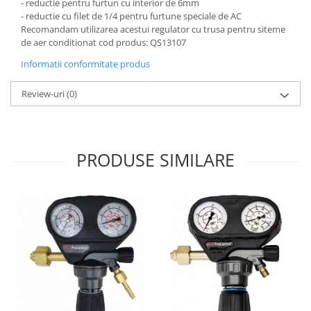
- reductie pentru furtun cu interior de 6mm
- reductie cu filet de 1/4 pentru furtune speciale de AC
Antrenor articulat si culisant
Recomandam utilizarea acestui regulator cu trusa pentru siteme
Ciocan, levier, dalti si dornuri
de aer conditionat cod produs: QS13107
Cleste si set clesti
Informatii conformitate produs
Clicheti
Perie de sarma
Review-uri
(0)
Prese si extractoare
Reparat filete
Scule camioane
PRODUSE SIMILARE
Scule diverse mecanica
Scule motor
Scule Pneumatice
Scule service ulei, gresare,
combustibil
Scule sistem franare
Scule speciale
Scule supape
Scule suspensie