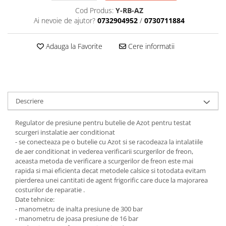
Scule motor
Elevator motociclete
Cod Produs:
Y-RB-AZ
Blocaje distributie
Ai nevoie de ajutor?
0732904952
/
0730711884
Elevator parcare
Ceas comparator
Girafa, macara motor
Scule AdBlue
Adauga la Favorite
Cere informatii
Masa hidraulica
Scule bujii, bujii incandescente
Presa hidraulica stationara
Scule electrice motor
Scule si echipamente spalatorie
Scule esapament
auto
Scule injectie
Descriere
Consumabile spalatorii auto
Scule injectoare
Curatitor cu presiune
Regulator de presiune pentru butelie de Azot pentru testat
Scule montat, demontat segmenti
scurgeri instalatie aer conditionat
Scule spalatorii auto
Scule pentru fulii, ax came, curele
- se conecteaza pe o butelie cu Azot si se racodeaza la intalatiile
si pinioane
de aer conditionat in vederea verificarii scurgerilor de freon,
Scule sistem racire
aceasta metoda de verificare a scurgerilor de freon este mai
rapida si mai eficienta decat metodele calsice si totodata evitam
Scule turbosuflante
pierderea unei cantitati de agent frigorific care duce la majorarea
Tester compresie
costurilor de reparatie .
Date tehnice:
Scule pentru mecanica
- manometru de inalta presiune de 300 bar
Adaptoare, prelungitoare, reductii
- manometru de joasa presiune de 16 bar
si articulatii cardanice