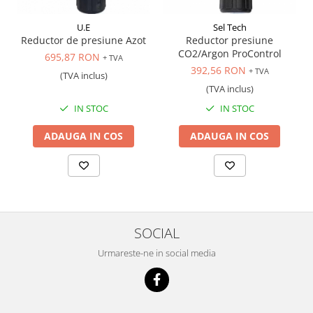
Scule transmisie
Set / trusa chei tubulare
U.E
Sel Tech
Reductor de presiune Azot
Reductor presiune
Set burghie si freze
CO2/Argon ProControl
695,87 RON
+ TVA
Set chei
392,56 RON
+ TVA
(TVA inclus)
Set prelungitoare
(TVA inclus)
Set surubelnite
IN STOC
IN STOC
Testare cuplu dinamometric de
strangere
ADAUGA IN COS
ADAUGA IN COS
Trusa / Set tarozi si filiere
Trusa imbus hex,torx,ribe,M-uri
Tubulare speciale
SOCIAL
Urmareste-ne in social media