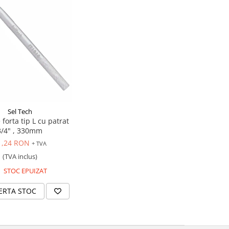
Sel Tech
forta tip L cu patrat
3/4" , 330mm
1,24 RON
+ TVA
(TVA inclus)
STOC EPUIZAT
ERTA STOC