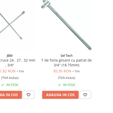
JBM
Sel Tech
cruce 24 , 27 , 32 mm
T de forta glisant cu patrat de
, 3/4"
3/4" (18.75mm)
1,82 RON
85,95 RON
+ TVA
+ TVA
(TVA inclus)
(TVA inclus)
IN STOC
IN STOC
GA IN COS
ADAUGA IN COS