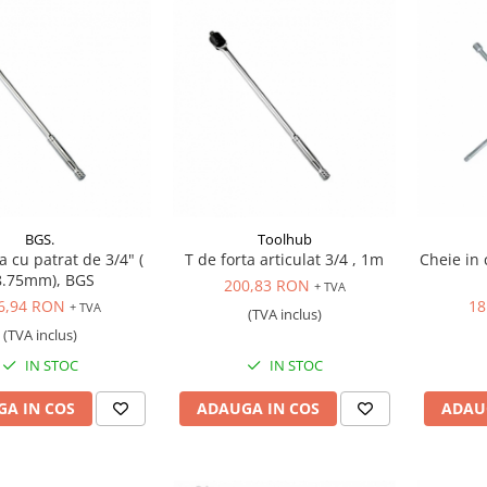
BGS.
Toolhub
a cu patrat de 3/4" (
T de forta articulat 3/4 , 1m
Cheie in 
8.75mm), BGS
200,83 RON
+ TVA
6,94 RON
18
+ TVA
(TVA inclus)
(TVA inclus)
IN STOC
IN STOC
A IN COS
ADAUGA IN COS
ADAU