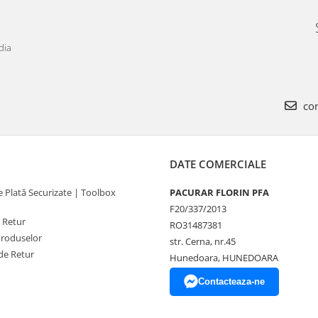
dia
com
DATE COMERCIALE
 Plată Securizate | Toolbox
PACURAR FLORIN PFA
F20/337/2013
e Retur
RO31487381
Produselor
str. Cerna, nr.45
de Retur
Hunedoara, HUNEDOARA
Contacteaza-ne