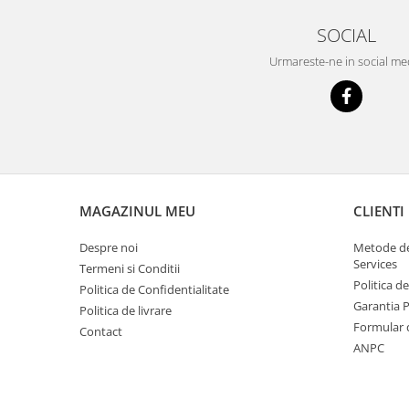
Scule pentru mecanica
SOCIAL
Adaptoare, prelungitoare, reductii
si articulatii cardanice
Urmareste-ne in social me
Antrenor articulat si culisant
Ciocan, levier, dalti si dornuri
Cleste si set clesti
Clicheti
Perie de sarma
Prese si extractoare
MAGAZINUL MEU
CLIENTI
Reparat filete
Scule camioane
Despre noi
Metode de
Services
Scule diverse mecanica
Termeni si Conditii
Politica d
Politica de Confidentialitate
Scule motor
Garantia 
Politica de livrare
Scule Pneumatice
Formular 
Contact
Scule service ulei, gresare,
ANPC
combustibil
Scule sistem franare
Scule speciale