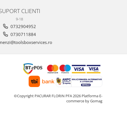
SUPORT CLIENTI
9-18
0732904952
0730711884
enzi@toolsboxservices.ro
©Copyright PACURAR FLORIN PFA 2026
Platforma E-
commerce by Gomag