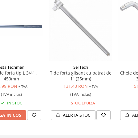
Asta Techman
Sel Tech
e forta tip L 3/4" ,
T de forta glisant cu patrat de
Cheie de 
450mm
1" (25mm)
0,99 RON
131,40 RON
5
+ TVA
+ TVA
(TVA inclus)
(TVA inclus)
IN STOC
STOC EPUIZAT
A IN COS
ALERTA STOC
AL