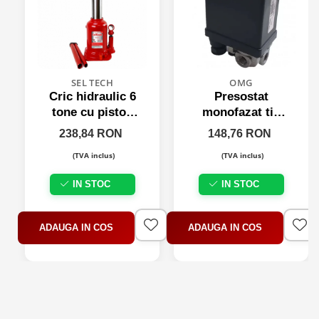
SEL TECH
OMG
Cric hidraulic 6
Presostat
tone cu piston
monofazat tip
dublu
871/1, 220V
238,84 RON
148,76 RON
(TVA inclus)
(TVA inclus)
IN STOC
IN STOC
ADAUGA IN COS
ADAUGA IN COS