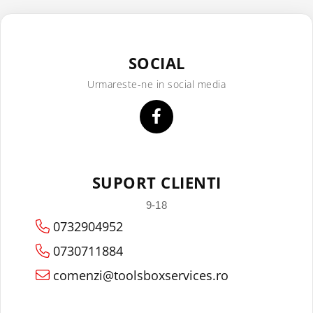
SOCIAL
Urmareste-ne in social media
SUPORT CLIENTI
9-18
0732904952
0730711884
comenzi@toolsboxservices.ro