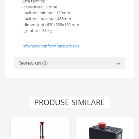
Date tehnice :
Scule transmisie
- capacitate : 3 tone
Set / trusa chei tubulare
- inaltime minima : 120mm
- inaltime maxima : 465mm
Set burghie si freze
- dimensiuni : 630x328x162 mm
Set chei
- greutate : 33 kg
Set prelungitoare
Set surubelnite
Informatii conformitate produs
Testare cuplu dinamometric de
strangere
Review-uri
(0)
Trusa / Set tarozi si filiere
Trusa imbus hex,torx,ribe,M-uri
Tubulare speciale
PRODUSE SIMILARE