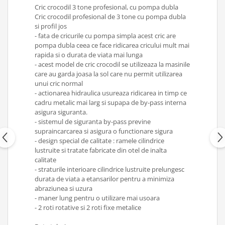
Cric crocodil 3 tone profesional, cu pompa dubla
Antrenor articulat si culisant
Cric crocodil profesional de 3 tone cu pompa dubla
Ciocan, levier, dalti si dornuri
si profil jos
- fata de cricurile cu pompa simpla acest cric are
Cleste si set clesti
pompa dubla ceea ce face ridicarea cricului mult mai
Clicheti
rapida si o durata de viata mai lunga
- acest model de cric crocodil se utilizeaza la masinile
Perie de sarma
care au garda joasa la sol care nu permit utilizarea
Prese si extractoare
unui cric normal
Reparat filete
- actionarea hidraulica usureaza ridicarea in timp ce
cadru metalic mai larg si supapa de by-pass interna
Scule camioane
asigura siguranta.
Scule diverse mecanica
- sistemul de siguranta by-pass previne
Scule motor
supraincarcarea si asigura o functionare sigura
- design special de calitate : ramele cilindrice
Scule Pneumatice
lustruite si tratate fabricate din otel de inalta
Scule service ulei, gresare,
calitate
combustibil
- straturile interioare cilindrice lustruite prelungesc
durata de viata a etansarilor pentru a minimiza
Scule sistem franare
abraziunea si uzura
Scule speciale
- maner lung pentru o utilizare mai usoara
Scule supape
- 2 roti rotative si 2 roti fixe metalice
Scule suspensie