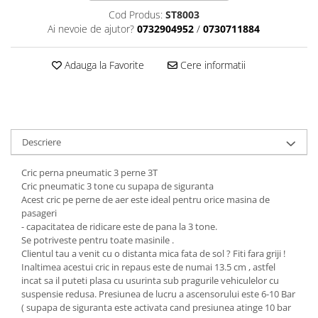
Scule motor
Elevator motociclete
Cod Produs:
ST8003
Blocaje distributie
Ai nevoie de ajutor?
0732904952
/
0730711884
Elevator parcare
Ceas comparator
Girafa, macara motor
Scule AdBlue
Adauga la Favorite
Cere informatii
Masa hidraulica
Scule bujii, bujii incandescente
Presa hidraulica stationara
Scule electrice motor
Scule si echipamente spalatorie
Scule esapament
auto
Scule injectie
Descriere
Consumabile spalatorii auto
Scule injectoare
Curatitor cu presiune
Cric perna pneumatic 3 perne 3T
Scule montat, demontat segmenti
Cric pneumatic 3 tone cu supapa de siguranta
Scule spalatorii auto
Scule pentru fulii, ax came, curele
Acest cric pe perne de aer este ideal pentru orice masina de
si pinioane
pasageri
Scule sistem racire
- capacitatea de ridicare este de pana la 3 tone.
Se potriveste pentru toate masinile .
Scule turbosuflante
Clientul tau a venit cu o distanta mica fata de sol ? Fiti fara griji !
Tester compresie
Inaltimea acestui cric in repaus este de numai 13.5 cm , astfel
incat sa il puteti plasa cu usurinta sub pragurile vehiculelor cu
Scule pentru mecanica
suspensie redusa. Presiunea de lucru a ascensorului este 6-10 Bar
Adaptoare, prelungitoare, reductii
( supapa de siguranta este activata cand presiunea atinge 10 bar
si articulatii cardanice