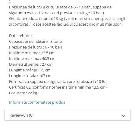
).
Presiunea de lucru a cricului este de 6 - 10 bar ( supapa de
Antrenor articulat si culisant
siguranta este activata cand presiunea atinge 10 bar )
Ciocan, levier, dalti si dornuri
Greutate redusa ( numai 18 kg ) , roti mari si maner special alungit
Cleste si set clesti
si conturat . Toate acestea fac lucrul cu acest cric mult mai usor .
Clicheti
Date tehnice :
Perie de sarma
Capacitate de ridicare : 3 tone
Prese si extractoare
Presiunea de lucru : 6 - 10 bari
Inaltime minima : 13.5 cm
Reparat filete
Inaltime maxima : 40,5 cm
Scule camioane
Diametrul pernei : 27 cm
Lungime mâner : 75 cm
Scule diverse mecanica
Lungime totala : 107 cm
Scule motor
Furnizat cu supapa de siguranta care refuleaza la 10 Bar
Scule Pneumatice
Certificat CE (conform norme inaltime minima 13,5 cm)
Greutate : 22 kg
Scule service ulei, gresare,
combustibil
Informatii conformitate produs
Scule sistem franare
Review-uri
(0)
Scule speciale
Scule supape
Scule suspensie