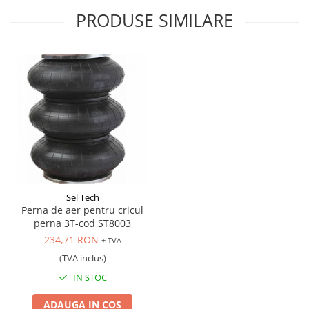
Scule transmisie
PRODUSE SIMILARE
Set / trusa chei tubulare
Set burghie si freze
Set chei
Set prelungitoare
Set surubelnite
Testare cuplu dinamometric de
strangere
Trusa / Set tarozi si filiere
Trusa imbus hex,torx,ribe,M-uri
Tubulare speciale
Sel Tech
Perna de aer pentru cricul
perna 3T-cod ST8003
234,71 RON
+ TVA
(TVA inclus)
IN STOC
ADAUGA IN COS