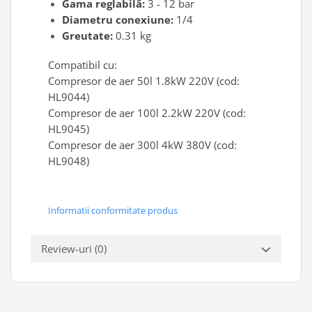
Gama reglabilă:
3 - 12 bar
Scule transmisie
Diametru conexiune:
1/4
Set / trusa chei tubulare
Greutate:
0.31 kg
Set burghie si freze
Set chei
Compatibil cu:
Compresor de aer 50l 1.8kW 220V (cod:
Set prelungitoare
HL9044)
Set surubelnite
Compresor de aer 100l 2.2kW 220V (cod:
Testare cuplu dinamometric de
HL9045)
strangere
Compresor de aer 300l 4kW 380V (cod:
Trusa / Set tarozi si filiere
HL9048)
Trusa imbus hex,torx,ribe,M-uri
Tubulare speciale
Informatii conformitate produs
Review-uri
(0)