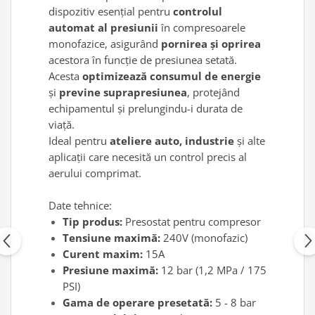
dispozitiv esențial pentru
controlul
Antrenor articulat si culisant
automat al presiunii
în compresoarele
Ciocan, levier, dalti si dornuri
monofazice, asigurând
pornirea și oprirea
Cleste si set clesti
acestora în funcție de presiunea setată.
Clicheti
Acesta
optimizează consumul de energie
Perie de sarma
și
previne suprapresiunea
, protejând
echipamentul și prelungindu-i durata de
Prese si extractoare
viață.
Reparat filete
Ideal pentru
ateliere auto, industrie
și alte
Scule camioane
aplicații care necesită un control precis al
Scule diverse mecanica
aerului comprimat.
Scule motor
Scule Pneumatice
Date tehnice:
Scule service ulei, gresare,
Tip produs:
Presostat pentru compresor
combustibil
Tensiune maximă:
240V (monofazic)
Scule sistem franare
Curent maxim:
15A
Scule speciale
Presiune maximă:
12 bar (1,2 MPa / 175
PSI)
Scule supape
Gama de operare presetată:
5 - 8 bar
Scule suspensie