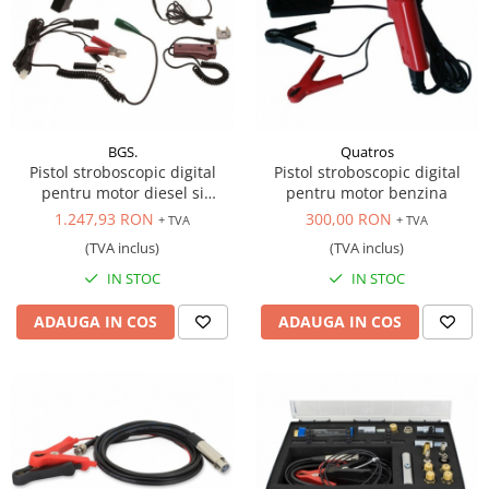
Masina verticala de gaurit
Aparat sudura plastic
Carucior pentru scule
Scule echilibrat roti
Seeger, coliere, suruburi, saibe,
Pachet M12
Cleste tinichigerie
piulite, arcuri, splinturi
Compresoare
Set / tubulare antifurt si prezon
Pachet M18
uzat
Diverse scule si consumabile
Cutie si geanta de scule
Spray auto
sudura
Pachet scule electrice
Trusa / Set tubulare pentru jenti
Dulap de scule
Uleiuri, vaselina
aluminiu
Invertor sudura
Pistol aer cald
Echipamente de incalzire spatii
Vulcanizare mobila
Masini de taiat tabla
BGS.
Quatros
Pistol de batut cuie si capsator
Echipamente protectie & lucru
Pistol stroboscopic digital
Pistol stroboscopic digital
Pistol pneumatic de curatat cu ace
Polizor de banc
Masina de spalat cu ultrasunete
pentru motor diesel si
pentru motor benzina
Presa hidraulica pentru caroserii
Redresor auto
benzina
Masina de spalat piese
1.247,93 RON
300,00 RON
+ TVA
+ TVA
Presa indoit tevi
Robot pornire 12 - 24V
Menghina, Nicovala
(TVA inclus)
(TVA inclus)
Presa redresat caroserii
Rola, tambur retractabil 220V
Piese schimb compresoare
IN STOC
IN STOC
Scule faltuit tabla
Scule electrice cu acumulatori
Scaun si Pat
Scule parbrize
ADAUGA IN COS
ADAUGA IN COS
Scule electricieni auto
Tun de aer, Butelie aer
Scule, accesorii si consumabile
Scule electronisti
Uscator pentru aer comprimat
vopsitorii auto
Scule lipit si cositorit
Elevatoare auto
Scule, accesorii sudura
Scule sistem electric
Elevator 2 coloane
Tester acumulatori
Elevator 4 coloane
Tester instalatii electrice
Elevator foarfeca