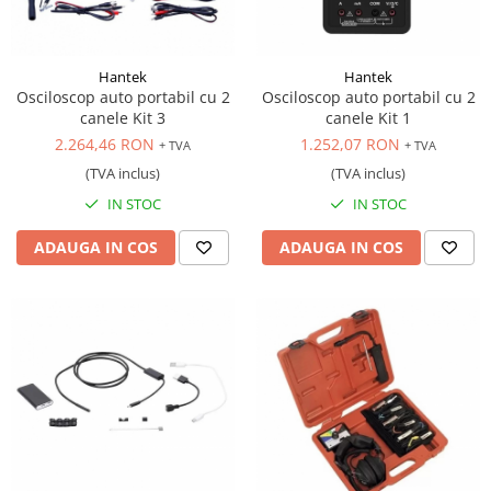
Scule transmisie
Set / trusa chei tubulare
Set burghie si freze
Hantek
Hantek
Osciloscop auto portabil cu 2
Osciloscop auto portabil cu 2
Set chei
canele Kit 3
canele Kit 1
Set prelungitoare
2.264,46 RON
1.252,07 RON
+ TVA
+ TVA
Set surubelnite
(TVA inclus)
(TVA inclus)
Testare cuplu dinamometric de
IN STOC
IN STOC
strangere
Trusa / Set tarozi si filiere
ADAUGA IN COS
ADAUGA IN COS
Trusa imbus hex,torx,ribe,M-uri
Tubulare speciale