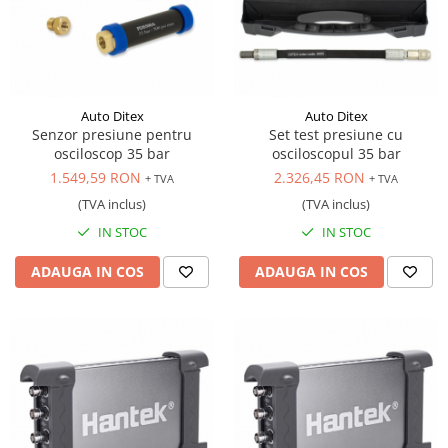
Scule motor
Elevator motociclete
Blocaje distributie
Elevator parcare
Ceas comparator
Girafa, macara motor
Scule AdBlue
Masa hidraulica
Scule bujii, bujii incandescente
Auto Ditex
Auto Ditex
Presa hidraulica stationara
Senzor presiune pentru
Set test presiune cu
Scule electrice motor
osciloscop 35 bar
osciloscopul 35 bar
Scule si echipamente spalatorie
Scule esapament
1.549,59 RON
2.326,45 RON
+ TVA
+ TVA
auto
Scule injectie
(TVA inclus)
(TVA inclus)
Consumabile spalatorii auto
Scule injectoare
IN STOC
IN STOC
Curatitor cu presiune
Scule montat, demontat segmenti
Scule spalatorii auto
Scule pentru fulii, ax came, curele
ADAUGA IN COS
ADAUGA IN COS
si pinioane
Scule sistem racire
Scule turbosuflante
Tester compresie
Scule pentru mecanica
Adaptoare, prelungitoare, reductii
si articulatii cardanice