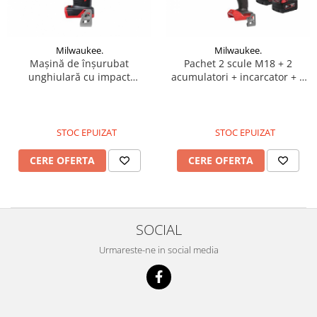
Antrenor articulat si culisant
Ciocan, levier, dalti si dornuri
Milwaukee.
Milwaukee.
Cleste si set clesti
Mașină de înșurubat
Pachet 2 scule M18 + 2
Clicheti
unghiulară cu impact
acumulatori + incarcator + 1
compactă 1/4″ Hex 81Nm 18V
cutie transport
Perie de sarma
Prese si extractoare
Reparat filete
STOC EPUIZAT
STOC EPUIZAT
Scule camioane
CERE OFERTA
CERE OFERTA
Scule diverse mecanica
Scule motor
Scule Pneumatice
Scule service ulei, gresare,
SOCIAL
combustibil
Urmareste-ne in social media
Scule sistem franare
Scule speciale
Scule supape
Scule suspensie