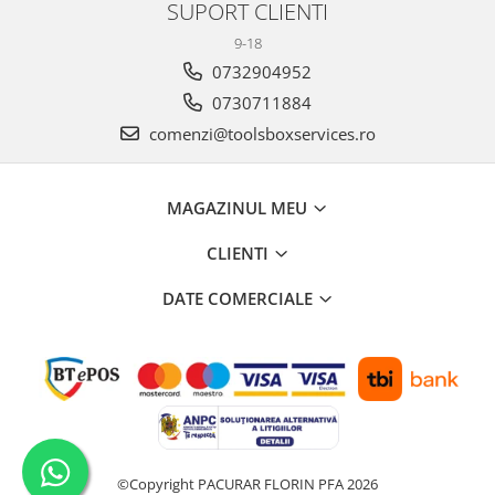
SUPORT CLIENTI
Scule transmisie
Set / trusa chei tubulare
9-18
Set burghie si freze
0732904952
Set chei
0730711884
Set prelungitoare
comenzi@toolsboxservices.ro
Set surubelnite
Testare cuplu dinamometric de
MAGAZINUL MEU
strangere
Trusa / Set tarozi si filiere
CLIENTI
Trusa imbus hex,torx,ribe,M-uri
Tubulare speciale
DATE COMERCIALE
©Copyright PACURAR FLORIN PFA 2026