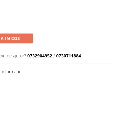
A IN COS
oie de ajutor?
0732904952
/
0730711884
informatii