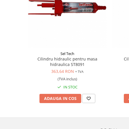
Scule pentru mecanica
Adaptoare, prelungitoare, reductii
si articulatii cardanice
Antrenor articulat si culisant
Ciocan, levier, dalti si dornuri
Cleste si set clesti
Clicheti
Sel Tech
Perie de sarma
Cilindru hidraulic pentru masa
Ci
Prese si extractoare
hidraulica ST8091
Reparat filete
363,64 RON
+ TVA
Scule camioane
(TVA inclus)
Scule diverse mecanica
IN STOC
Scule motor
ADAUGA IN COS
Scule Pneumatice
Scule service ulei, gresare,
combustibil
Scule sistem franare
Scule speciale