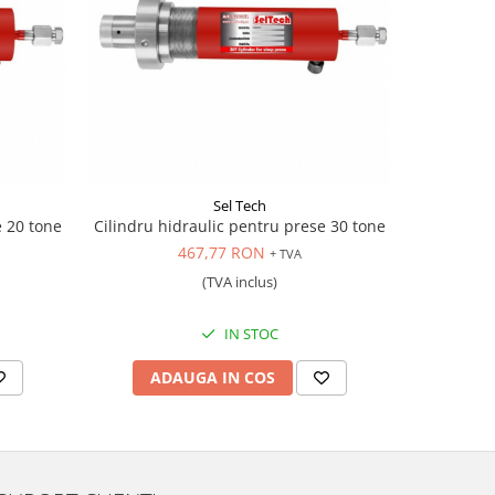
Sel Tech
e 20 tone
Cilindru hidraulic pentru prese 30 tone
Cilindru hi
467,77 RON
+ TVA
(TVA inclus)
IN STOC
ADAUGA IN COS
AD