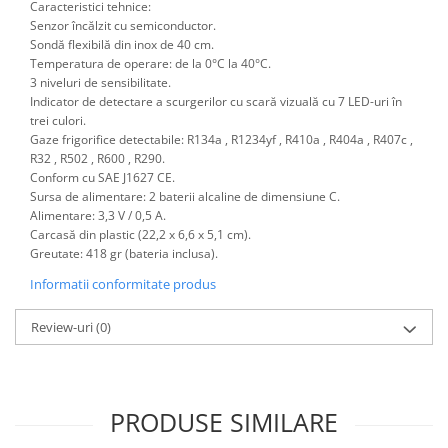
Caracteristici tehnice:
Antrenor articulat si culisant
Senzor încălzit cu semiconductor.
Sondă flexibilă din inox de 40 cm.
Ciocan, levier, dalti si dornuri
Temperatura de operare: de la 0°C la 40°C.
Cleste si set clesti
3 niveluri de sensibilitate.
Clicheti
Indicator de detectare a scurgerilor cu scară vizuală cu 7 LED-uri în
trei culori.
Perie de sarma
Gaze frigorifice detectabile: R134a , R1234yf , R410a , R404a , R407c ,
Prese si extractoare
R32 , R502 , R600 , R290.
Conform cu SAE J1627 CE.
Reparat filete
Sursa de alimentare: 2 baterii alcaline de dimensiune C.
Scule camioane
Alimentare: 3,3 V / 0,5 A.
Scule diverse mecanica
Carcasă din plastic (22,2 x 6,6 x 5,1 cm).
Greutate: 418 gr (bateria inclusa).
Scule motor
Scule Pneumatice
Informatii conformitate produs
Scule service ulei, gresare,
Review-uri
(0)
combustibil
Scule sistem franare
Scule speciale
Scule supape
PRODUSE SIMILARE
Scule suspensie