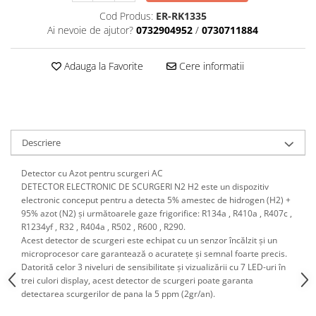
Scule motor
Elevator motociclete
Cod Produs:
ER-RK1335
Blocaje distributie
Ai nevoie de ajutor?
0732904952
/
0730711884
Elevator parcare
Ceas comparator
Girafa, macara motor
Scule AdBlue
Adauga la Favorite
Cere informatii
Masa hidraulica
Scule bujii, bujii incandescente
Presa hidraulica stationara
Scule electrice motor
Scule si echipamente spalatorie
Scule esapament
auto
Scule injectie
Descriere
Consumabile spalatorii auto
Scule injectoare
Curatitor cu presiune
Scule montat, demontat segmenti
Detector cu Azot pentru scurgeri AC
Scule spalatorii auto
DETECTOR ELECTRONIC DE SCURGERI N2 H2 este un dispozitiv
Scule pentru fulii, ax came, curele
electronic conceput pentru a detecta 5% amestec de hidrogen (H2) +
si pinioane
95% azot (N2) și următoarele gaze frigorifice: R134a , R410a , R407c ,
Scule sistem racire
R1234yf , R32 , R404a , R502 , R600 , R290.
Acest detector de scurgeri este echipat cu un senzor încălzit și un
Scule turbosuflante
microprocesor care garantează o acuratețe și semnal foarte precis.
Tester compresie
Datorită celor 3 niveluri de sensibilitate și vizualizării cu 7 LED-uri în
Scule pentru mecanica
trei culori display, acest detector de scurgeri poate garanta
detectarea scurgerilor de pana la 5 ppm (2gr/an).
Adaptoare, prelungitoare, reductii
si articulatii cardanice