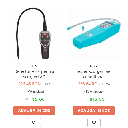
Scule transmisie
Set / trusa chei tubulare
Set burghie si freze
Set chei
Set prelungitoare
Set surubelnite
Testare cuplu dinamometric de
strangere
Trusa / Set tarozi si filiere
BGS.
BGS.
Trusa imbus hex,torx,ribe,M-uri
Detector Azot pentru
Tester scurgeri aer
Tubulare speciale
scurgeri AC
conditionat
926,45 RON
363,64 RON
+ TVA
+ TVA
(TVA inclus)
(TVA inclus)
IN STOC
IN STOC
ADAUGA IN COS
ADAUGA IN COS