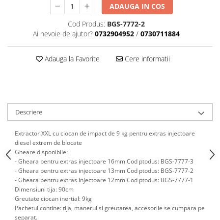
Scule motor
ADAUGA IN COS
Elevator motociclete
Blocaje distributie
Elevator parcare
Cod Produs:
BGS-7772-2
Ceas comparator
Ai nevoie de ajutor?
0732904952
/
0730711884
Girafa, macara motor
Scule AdBlue
Masa hidraulica
Scule bujii, bujii incandescente
Adauga la Favorite
Cere informatii
Presa hidraulica stationara
Scule electrice motor
Scule si echipamente spalatorie
Scule esapament
auto
Scule injectie
Consumabile spalatorii auto
Scule injectoare
Descriere
Curatitor cu presiune
Scule montat, demontat segmenti
Scule spalatorii auto
Scule pentru fulii, ax came, curele
Extractor XXL cu ciocan de impact de 9 kg pentru extras injectoare
si pinioane
diesel extrem de blocate
Gheare disponibile:
Scule sistem racire
- Gheara pentru extras injectoare 16mm Cod ptodus: BGS-7777-3
Scule turbosuflante
- Gheara pentru extras injectoare 13mm Cod ptodus: BGS-7777-2
- Gheara pentru extras injectoare 12mm Cod ptodus: BGS-7777-1
Tester compresie
Dimensiuni tija: 90cm
Scule pentru mecanica
Greutate ciocan inertial: 9kg
Pachetul contine: tija, manerul si greutatea, accesorile se cumpara pe
Adaptoare, prelungitoare, reductii
.
separat
si articulatii cardanice