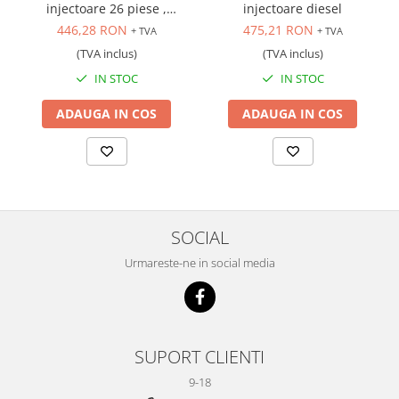
injectoare 26 piese ,
injectoare diesel
Scule transmisie
1000Nm
446,28 RON
475,21 RON
+ TVA
+ TVA
Set / trusa chei tubulare
(TVA inclus)
(TVA inclus)
Set burghie si freze
IN STOC
IN STOC
Set chei
Set prelungitoare
ADAUGA IN COS
ADAUGA IN COS
Set surubelnite
Testare cuplu dinamometric de
strangere
Trusa / Set tarozi si filiere
Trusa imbus hex,torx,ribe,M-uri
SOCIAL
Tubulare speciale
Urmareste-ne in social media
SUPORT CLIENTI
9-18