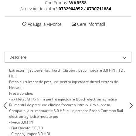
Scule motor
Cod Produs:
WAR558
Elevator motociclete
Ai nevoie de ajutor?
0732904952
/
0730711884
Blocaje distributie
Elevator parcare
Ceas comparator
Girafa, macara motor
Adauga la Favorite
Cere informatii
Scule AdBlue
Masa hidraulica
Scule bujii, bujii incandescente
Presa hidraulica stationara
Scule electrice motor
Scule si echipamente spalatorie
Scule esapament
auto
Descriere
Scule injectie
Consumabile spalatorii auto
Scule injectoare
Extractor injectoare Fiat , Ford , Citroen , Iveco motoare 3.0 HPI , JTD ,
Curatitor cu presiune
Scule montat, demontat segmenti
HDI
Scule spalatorii auto
Presa cu rulment de presiune pentru injectoare diesel extrem de
Scule pentru fulii, ax came, curele
blocate .
si pinioane
Presa contine:
Scule sistem racire
- ax filetat M17x1mm pentru injectoare Bosch electromagnetice
Scule turbosuflante
Rulmentul de presiune elimina frecarea intre piulita si presa .
Compatibila cu motoarele 3.0 HPI cu injectoare Bosch Common Rail
Tester compresie
electromagnetice motate pe:
Scule pentru mecanica
- Iveco 3,0 HPI
- Fiat Ducato 3,0 JTD
Adaptoare, prelungitoare, reductii
- Citroen Jumper 3,0 HDI
si articulatii cardanice