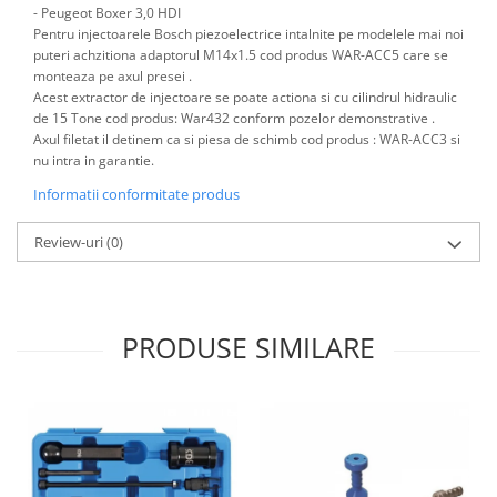
- Peugeot Boxer 3,0 HDI
Antrenor articulat si culisant
Pentru injectoarele Bosch piezoelectrice intalnite pe modelele mai noi
Ciocan, levier, dalti si dornuri
puteri achzitiona adaptorul M14x1.5 cod produs WAR-ACC5 care se
monteaza pe axul presei .
Cleste si set clesti
Acest extractor de injectoare se poate actiona si cu cilindrul hidraulic
Clicheti
de 15 Tone cod produs: War432 conform pozelor demonstrative .
Axul filetat il detinem ca si piesa de schimb cod produs : WAR-ACC3 si
Perie de sarma
nu intra in garantie.
Prese si extractoare
Informatii conformitate produs
Reparat filete
Scule camioane
Review-uri
(0)
Scule diverse mecanica
Scule motor
Scule Pneumatice
PRODUSE SIMILARE
Scule service ulei, gresare,
combustibil
Scule sistem franare
Scule speciale
Scule supape
Scule suspensie