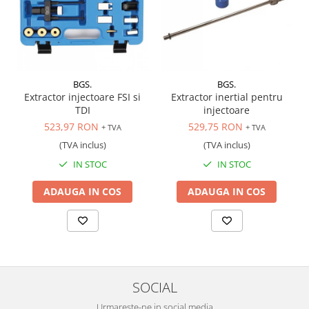
Scule transmisie
Set / trusa chei tubulare
Set burghie si freze
Set chei
Set prelungitoare
BGS.
BGS.
Extractor injectoare FSI si
Extractor inertial pentru
Set surubelnite
TDI
injectoare
Testare cuplu dinamometric de
523,97 RON
529,75 RON
+ TVA
+ TVA
strangere
(TVA inclus)
(TVA inclus)
Trusa / Set tarozi si filiere
IN STOC
IN STOC
Trusa imbus hex,torx,ribe,M-uri
Tubulare speciale
ADAUGA IN COS
ADAUGA IN COS
SOCIAL
Urmareste-ne in social media