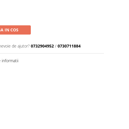
A IN COS
nevoie de ajutor?
0732904952
/
0730711884
informatii