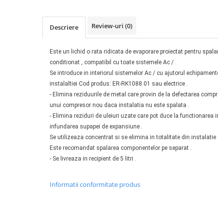
Tester acumulatori
Elevator 4 coloane
Tester instalatii electrice
Elevator foarfeca
Review-uri
(0)
Descriere
Scule motor
Elevator motociclete
Blocaje distributie
Elevator parcare
Este un lichid o rata ridicata de evaporare proiectat pentru spalare
Ceas comparator
Girafa, macara motor
conditionat , compatibil cu toate sistemele Ac / .
Scule AdBlue
Se introduce in interiorul sistemelor Ac / cu ajutorul echipamen
Masa hidraulica
instalaltiei Cod produs: ER-RK1088.01 sau electrice .
Scule bujii, bujii incandescente
Presa hidraulica stationara
- Elimina reziduurile de metal care provin de la defectarea compr
Scule electrice motor
unui compresor nou daca instalatia nu este spalata .
Scule si echipamente spalatorie
Scule esapament
- Elimina reziduri de uleiuri uzate care pot duce la functionarea
auto
Scule injectie
infundarea supapei de expansiune .
Consumabile spalatorii auto
Scule injectoare
Se utilizeaza concentrat si se elimina in totalitate
din instalatie
Curatitor cu presiune
Scule montat, demontat segmenti
Este recomandat spalarea componentelor pe separat .
Scule spalatorii auto
- Se livreaza in recipient de 5 litri .
Scule pentru fulii, ax came, curele
si pinioane
Scule sistem racire
Informatii conformitate produs
Scule turbosuflante
Tester compresie