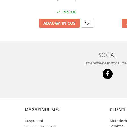
Scule supape
IN STOC
Scule suspensie
Scule transmisie
ADAUGA IN COS
Set / trusa chei tubulare
Set burghie si freze
Set chei
Set prelungitoare
SOCIAL
Set surubelnite
Urmareste-ne in social me
Testare cuplu dinamometric de
strangere
Trusa / Set tarozi si filiere
Trusa imbus hex,torx,ribe,M-uri
Tubulare speciale
MAGAZINUL MEU
CLIENTI
Despre noi
Metode de
Services