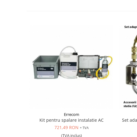
Scule pentru mecanica
Adaptoare, prelungitoare, reductii
si articulatii cardanice
Antrenor articulat si culisant
Ciocan, levier, dalti si dornuri
Cleste si set clesti
Clicheti
Perie de sarma
Prese si extractoare
Reparat filete
Scule camioane
Scule diverse mecanica
Scule motor
Scule Pneumatice
Scule service ulei, gresare,
Errecom
combustibil
Kit pentru spalare instalatie AC
Set ada
Scule sistem franare
721,49 RON
+ TVA
Scule speciale
(TVA inclus)