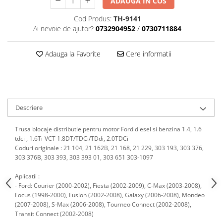
ADAUGA IN COS
Scule motor
Elevator motociclete
Blocaje distributie
Cod Produs:
TH-9141
Elevator parcare
Ai nevoie de ajutor?
0732904952
/
0730711884
Ceas comparator
Girafa, macara motor
Scule AdBlue
Masa hidraulica
Adauga la Favorite
Cere informatii
Scule bujii, bujii incandescente
Presa hidraulica stationara
Scule electrice motor
Scule si echipamente spalatorie
Scule esapament
auto
Scule injectie
Consumabile spalatorii auto
Descriere
Scule injectoare
Curatitor cu presiune
Scule montat, demontat segmenti
Trusa blocaje distributie pentru motor Ford diesel si benzina 1.4, 1.6
Scule spalatorii auto
Scule pentru fulii, ax came, curele
tdci , 1.6Ti-VCT 1.8DT/TDCi/TDdi, 2.0TDCi
si pinioane
Coduri originale : 21 104, 21 162B, 21 168, 21 229, 303 193, 303 376,
Scule sistem racire
303 376B, 303 393, 303 393 01, 303 651 303-1097
Scule turbosuflante
Aplicatii :
Tester compresie
- Ford: Courier (2000-2002), Fiesta (2002-2009), C-Max (2003-2008),
Focus (1998-2000), Fusion (2002-2008),
Galaxy (2006-2008), Mondeo
Scule pentru mecanica
(2007-2008), S-Max (2006-2008), Tourneo Connect (2002-2008),
Adaptoare, prelungitoare, reductii
Transit Connect (2002-2008)
si articulatii cardanice