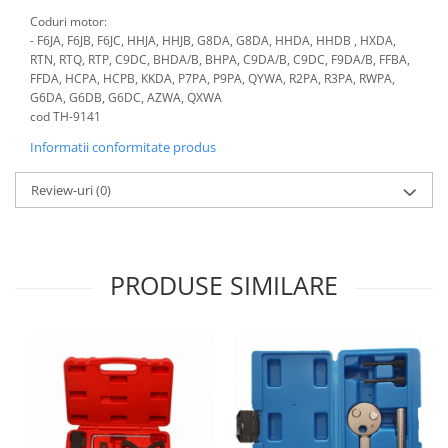
Coduri motor:
Antrenor articulat si culisant
- F6JA, F6JB, F6JC, HHJA, HHJB, G8DA, G8DA, HHDA, HHDB , HXDA,
Ciocan, levier, dalti si dornuri
RTN, RTQ, RTP, C9DC, BHDA/B, BHPA, C9DA/B, C9DC, F9DA/B, FFBA,
Cleste si set clesti
FFDA, HCPA, HCPB, KKDA, P7PA, P9PA, QYWA, R2PA, R3PA, RWPA,
G6DA, G6DB, G6DC, AZWA, QXWA
Clicheti
cod TH-9141
Perie de sarma
Informatii conformitate produs
Prese si extractoare
Reparat filete
Review-uri
(0)
Scule camioane
Scule diverse mecanica
Scule motor
PRODUSE SIMILARE
Scule Pneumatice
Scule service ulei, gresare,
combustibil
Scule sistem franare
Scule speciale
Scule supape
Scule suspensie