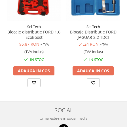
Scule transmisie
Set / trusa chei tubulare
Set burghie si freze
Set chei
Sel Tech
Sel Tech
Blocaje distributie FORD 1.6
Blocaje Distributie FORD
Set prelungitoare
EcoBoost
JAGUAR 2.2 TDCI
Set surubelnite
95,87 RON
51,24 RON
+ TVA
+ TVA
Testare cuplu dinamometric de
(TVA inclus)
(TVA inclus)
strangere
IN STOC
IN STOC
Trusa / Set tarozi si filiere
Trusa imbus hex,torx,ribe,M-uri
ADAUGA IN COS
ADAUGA IN COS
Tubulare speciale
SOCIAL
Urmareste-ne in social media