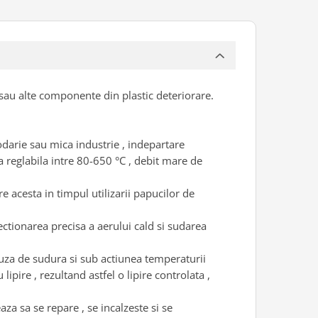
 sau alte componente din plastic deteriorare.
odarie sau mica industrie , indepartare
ra reglabila intre 80-650 °C , debit mare de
e acesta in timpul utilizarii papucilor de
ctionarea precisa a aerului cald si sudarea
uza de sudura si sub actiunea temperaturii
lipire , rezultand astfel o lipire controlata ,
za sa se repare , se incalzeste si se