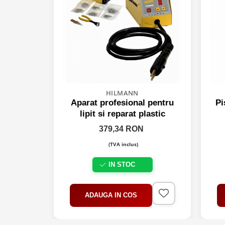
Scule supape
Scule suspensie
Scule transmisie
Set / trusa chei tubulare
Set burghie si freze
Set chei
Set prelungitoare
HILMANN
Set surubelnite
Aparat profesional pentru
Pi
lipit si reparat plastic
Testare cuplu dinamometric de
strangere
379,34 RON
Trusa / Set tarozi si filiere
(TVA inclus)
Trusa imbus hex,torx,ribe,M-uri
Tubulare speciale
IN STOC
ADAUGA IN COS