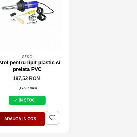
GEKO
stol pentru lipit plastic si
prelata PVC
197,52 RON
(TVA inclus)
IN STOC
ADAUGA IN COS