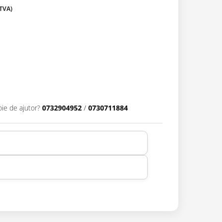
oie de ajutor?
0732904952
/
0730711884