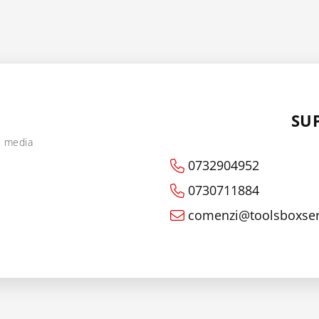
SU
l media
0732904952
0730711884
comenzi@toolsboxser