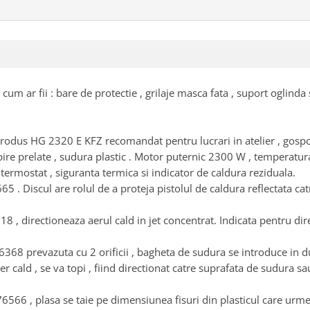
um ar fii : bare de protectie , grilaje masca fata , suport oglinda
d produs HG 2320 E KFZ recomandat pentru lucrari in atelier , gosp
lipire prelate , sudura plastic . Motor puternic 2300 W , temperatu
u termostat , siguranta termica si indicator de caldura reziduala.
 . Discul are rolul de a proteja pistolul de caldura reflectata catr
, directioneaza aerul cald in jet concentrat. Indicata pentru dire
368 prevazuta cu 2 orificii , bagheta de sudura se introduce in d
r cald , se va topi , fiind directionat catre suprafata de sudura sau 
566 , plasa se taie pe dimensiunea fisuri din plasticul care urmea