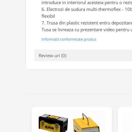
Scule pentru mecanica
introduce in interiorul acesteia pentru o rez
6. Electrozi de sudura multi-thermoflex - 10buc
Adaptoare, prelungitoare, reductii
flexibil
si articulatii cardanice
7. Trusa din plastic rezistent entru depozitar
Antrenor articulat si culisant
Tusa se livreaza cu prezentare video pentru ut
Ciocan, levier, dalti si dornuri
Informatii conformitate produs
Cleste si set clesti
Clicheti
Review-uri
(0)
Perie de sarma
Prese si extractoare
Reparat filete
Scule camioane
Scule diverse mecanica
Scule motor
Scule Pneumatice
Scule service ulei, gresare,
combustibil
Scule sistem franare
Scule speciale