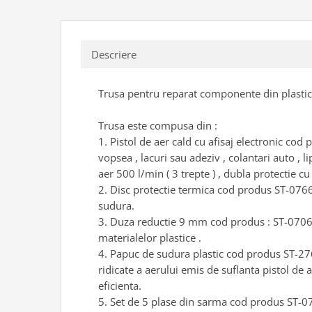
Tester acumulatori
Elevator 4 coloane
Tester instalatii electrice
Elevator foarfeca
Scule motor
Elevator motociclete
Descriere
Blocaje distributie
Elevator parcare
Ceas comparator
Girafa, macara motor
Trusa pentru reparat componente din plastic c
Scule AdBlue
Masa hidraulica
Scule bujii, bujii incandescente
Trusa este compusa din :
Presa hidraulica stationara
Scule electrice motor
1. Pistol de aer cald cu afisaj electronic co
Scule si echipamente spalatorie
vopsea , lacuri sau adeziv , colantari auto , 
Scule esapament
auto
aer 500 l/min ( 3 trepte ) , dubla protectie c
Scule injectie
2. Disc protectie termica cod produs ST-076665
Consumabile spalatorii auto
Scule injectoare
sudura.
Curatitor cu presiune
Scule montat, demontat segmenti
3. Duza reductie 9 mm cod produs : ST-070618 
Scule spalatorii auto
Scule pentru fulii, ax came, curele
materialelor plastice .
si pinioane
4. Papuc de sudura plastic cod produs ST-276
Scule sistem racire
ridicate a aerului emis de suflanta pistol de ae
Scule turbosuflante
eficienta.
Tester compresie
5. Set de 5 plase din sarma cod produs ST-076