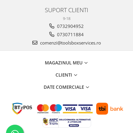
Antrenor articulat si culisant
SUPORT CLIENTI
Ciocan, levier, dalti si dornuri
9-18
Cleste si set clesti
0732904952
Clicheti
0730711884
Perie de sarma
comenzi@toolsboxservices.ro
Prese si extractoare
Reparat filete
Scule camioane
MAGAZINUL MEU
Scule diverse mecanica
CLIENTI
Scule motor
Scule Pneumatice
DATE COMERCIALE
Scule service ulei, gresare,
combustibil
Scule sistem franare
Scule speciale
Scule supape
Scule suspensie