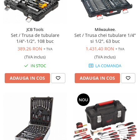
Scule motor
Elevator motociclete
Blocaje distributie
Elevator parcare
Ceas comparator
Girafa, macara motor
Scule AdBlue
JCB Tools
Milwaukee.
Masa hidraulica
Set / Trusa de tubulare
Set / Trusa chei tubulare 1/4"
Scule bujii, bujii incandescente
Presa hidraulica stationara
1/4"-1/2", 108 buc
si 1/2", 63 buc
Scule electrice motor
389,26 RON
1.431,40 RON
+ TVA
+ TVA
Scule si echipamente spalatorie
Scule esapament
auto
(TVA inclus)
(TVA inclus)
Scule injectie
IN STOC
LA COMANDA
Consumabile spalatorii auto
Scule injectoare
Curatitor cu presiune
Scule montat, demontat segmenti
ADAUGA IN COS
ADAUGA IN COS
Scule spalatorii auto
Scule pentru fulii, ax came, curele
si pinioane
Scule sistem racire
NOU
Scule turbosuflante
Tester compresie
Scule pentru mecanica
Adaptoare, prelungitoare, reductii
si articulatii cardanice