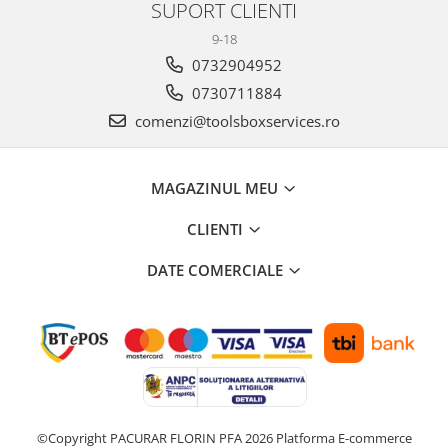
SUPORT CLIENTI
Scule transmisie
Set / trusa chei tubulare
9-18
Set burghie si freze
0732904952
Set chei
0730711884
Set prelungitoare
comenzi@toolsboxservices.ro
Set surubelnite
Testare cuplu dinamometric de
MAGAZINUL MEU
strangere
Trusa / Set tarozi si filiere
CLIENTI
Trusa imbus hex,torx,ribe,M-uri
Tubulare speciale
DATE COMERCIALE
©Copyright PACURAR FLORIN PFA 2026
Platforma E-commerce