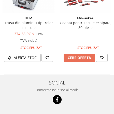
Antrenor articulat si culisant
Ciocan, levier, dalti si dornuri
HBM
Milwaukee.
Cleste si set clesti
Trusa din aluminiu tip troler
Geanta pentru scule echipata,
Clicheti
cu scule
30 piese
Perie de sarma
374,38 RON
+ TVA
Prese si extractoare
(TVA inclus)
Reparat filete
STOC EPUIZAT
STOC EPUIZAT
Scule camioane
ALERTA STOC
CERE OFERTA
Scule diverse mecanica
Scule motor
Scule Pneumatice
Scule service ulei, gresare,
SOCIAL
combustibil
Urmareste-ne in social media
Scule sistem franare
Scule speciale
Scule supape
Scule suspensie