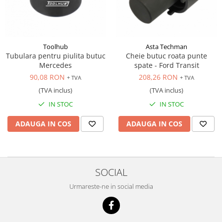
Scule motor
Elevator motociclete
Blocaje distributie
Elevator parcare
Ceas comparator
Girafa, macara motor
Scule AdBlue
Toolhub
Asta Techman
Masa hidraulica
Tubulara pentru piulita butuc
Cheie butuc roata punte
Scule bujii, bujii incandescente
Presa hidraulica stationara
Mercedes
spate - Ford Transit
Scule electrice motor
90,08 RON
208,26 RON
+ TVA
+ TVA
Scule si echipamente spalatorie
Scule esapament
auto
(TVA inclus)
(TVA inclus)
Scule injectie
IN STOC
IN STOC
Consumabile spalatorii auto
Scule injectoare
Curatitor cu presiune
Scule montat, demontat segmenti
ADAUGA IN COS
ADAUGA IN COS
Scule spalatorii auto
Scule pentru fulii, ax came, curele
si pinioane
Scule sistem racire
SOCIAL
Scule turbosuflante
Tester compresie
Urmareste-ne in social media
Scule pentru mecanica
Adaptoare, prelungitoare, reductii
si articulatii cardanice