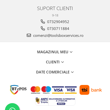
Antrenor articulat si culisant
SUPORT CLIENTI
Ciocan, levier, dalti si dornuri
9-18
Cleste si set clesti
0732904952
Clicheti
0730711884
Perie de sarma
comenzi@toolsboxservices.ro
Prese si extractoare
Reparat filete
Scule camioane
MAGAZINUL MEU
Scule diverse mecanica
CLIENTI
Scule motor
Scule Pneumatice
DATE COMERCIALE
Scule service ulei, gresare,
combustibil
Scule sistem franare
Scule speciale
Scule supape
Scule suspensie