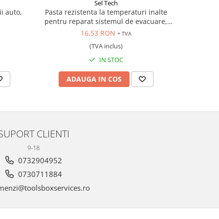
Sel Tech
i auto,
Pasta rezistenta la temperaturi inalte
Presa 
pentru reparat sistemul de evacuare,
150 gr.
16,53 RON
+ TVA
(TVA inclus)
IN STOC
ADAUGA IN COS
AD
SUPORT CLIENTI
9-18
0732904952
0730711884
enzi@toolsboxservices.ro