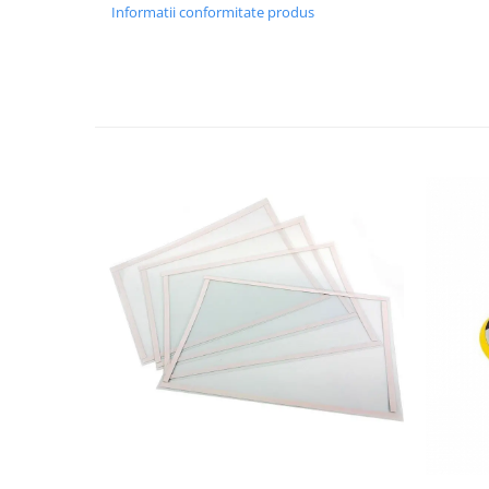
Informatii conformitate produs
Scule supape
Scule suspensie
Scule transmisie
Set / trusa chei tubulare
Set burghie si freze
Set chei
Set prelungitoare
Set surubelnite
Testare cuplu dinamometric de
strangere
Trusa / Set tarozi si filiere
Trusa imbus hex,torx,ribe,M-uri
Tubulare speciale