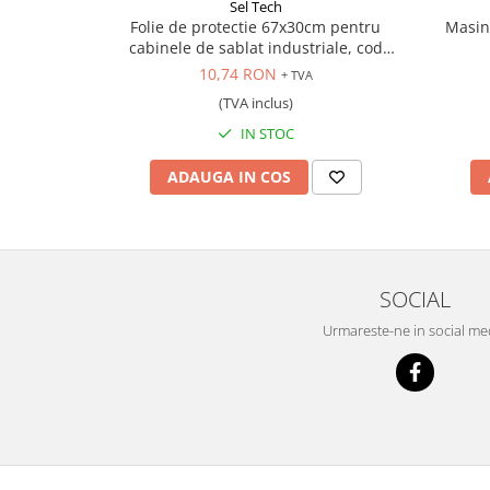
Sel Tech
Folie de protectie 67x30cm pentru
Masin
cabinele de sablat industriale, cod
ST8028 si ST8111
10,74 RON
+ TVA
(TVA inclus)
IN STOC
ADAUGA IN COS
SOCIAL
Urmareste-ne in social me