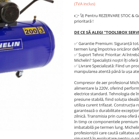
(TVA inclus)
👉 🚀 Pentru REZERVARE STOC & 
prioritară !
DE CE SĂ ALEGI "TOOLSBOX SERV
✅ Garantie Premium: Siguranță total
termen lung împotriva oricăror def
✅ Suport Tehnic Prioritar: Ai întreb
Michelin? Specialiștii noștri îți of
✅ Livrare Specializată: Fiind un pro
manipularea atentă până la ușa atel
Compresor de aer profesional Michel
alimentare la 220V, oferind perform
electrice standard. Tehnologia de în
presiune stabilă, fiind soluția ideal
utiliza curent trifazat. Construcția r
garantează o durabilitate excepțional
zilnică. Transmisia prin curea oferă
în timp ce componentele premium Mi
imbatabilă pe termen lung. Micheli
profesioniștii care caută calitatea 
siguranță în exploatare pentru o g