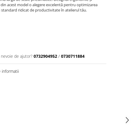
c din acest model o alegere excelentă pentru optimizarea
 standard ridicat de productivitate în atelierul tău.
i nevoie de ajutor?
0732904952
/
0730711884
informatii