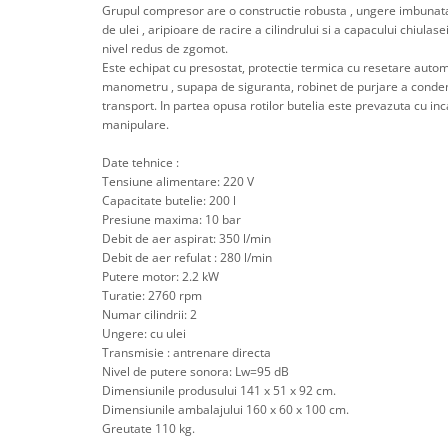
Scule pentru mecanica
Grupul compresor are o constructie robusta , ungere imbunata
de ulei , aripioare de racire a cilindrului si a capacului chiulasei
Adaptoare, prelungitoare, reductii
nivel redus de zgomot.
si articulatii cardanice
Este echipat cu presostat, protectie termica cu resetare autom
Antrenor articulat si culisant
manometru , supapa de siguranta, robinet de purjare a condens
transport. In partea opusa rotilor butelia este prevazuta cu in
Ciocan, levier, dalti si dornuri
manipulare.
Cleste si set clesti
Clicheti
Date tehnice :
Tensiune alimentare: 220 V
Perie de sarma
Capacitate butelie: 200 l
Prese si extractoare
Presiune maxima: 10 bar
Debit de aer aspirat: 350 l/min
Reparat filete
Debit de aer refulat : 280 l/min
Scule camioane
Putere motor: 2.2 kW
Scule diverse mecanica
Turatie: 2760 rpm
Numar cilindrii: 2
Scule motor
Ungere: cu ulei
Scule Pneumatice
Transmisie : antrenare directa
Scule service ulei, gresare,
Nivel de putere sonora: Lw=95 dB
combustibil
Dimensiunile produsului 141 x 51 x 92 cm.
Dimensiunile ambalajului 160 x 60 x 100 cm.
Scule sistem franare
Greutate 110 kg.
Scule speciale