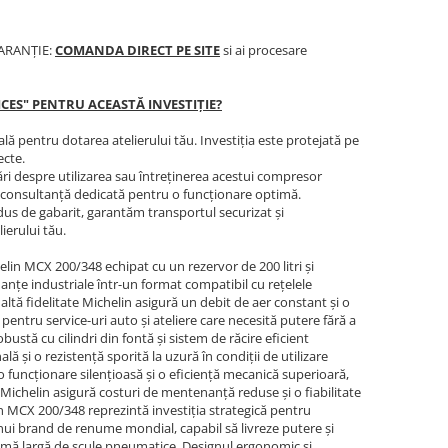
GARANȚIE:
COMANDA DIRECT PE SITE
si ai procesare
ICES" PENTRU ACEASTĂ INVESTIȚIE?
ă pentru dotarea atelierului tău. Investiția este protejată pe
ecte.
ări despre utilizarea sau întreținerea acestui compresor
eră consultanță dedicată pentru o funcționare optimă.
dus de gabarit, garantăm transportul securizat și
ierului tău.
in MCX 200/348 echipat cu un rezervor de 200 litri și
anțe industriale într-un format compatibil cu rețelele
altă fidelitate Michelin asigură un debit de aer constant și o
ă pentru service-uri auto și ateliere care necesită putere fără a
obustă cu cilindri din fontă și sistem de răcire eficient
ă și o rezistență sporită la uzură în condiții de utilizare
 o funcționare silențioasă și o eficiență mecanică superioară,
chelin asigură costuri de mentenanță reduse și o fiabilitate
n MCX 200/348 reprezintă investiția strategică pentru
unui brand de renume mondial, capabil să livreze putere și
amă largă de scule pneumatice. Designul ergonomic și