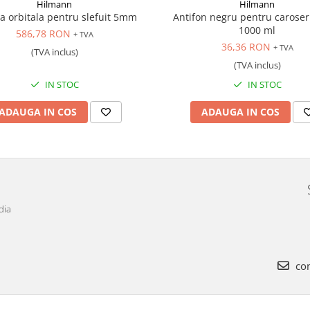
Hilmann
Hilmann
a orbitala pentru slefuit 5mm
Antifon negru pentru caroseri
1000 ml
586,78 RON
+ TVA
36,36 RON
+ TVA
(TVA inclus)
(TVA inclus)
IN STOC
IN STOC
ADAUGA IN COS
ADAUGA IN COS
dia
com