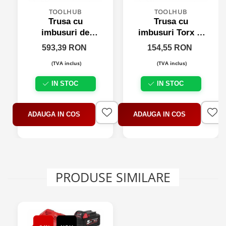
TOOLHUB
TOOLHUB
Trusa cu
Trusa cu
imbusuri de
imbusuri Torx si
impact 3/4" si 1"
XZN securizate
593,39 RON
154,55 RON
3/4"
(TVA inclus)
(TVA inclus)
IN STOC
IN STOC
ADAUGA IN COS
ADAUGA IN COS
PRODUSE SIMILARE