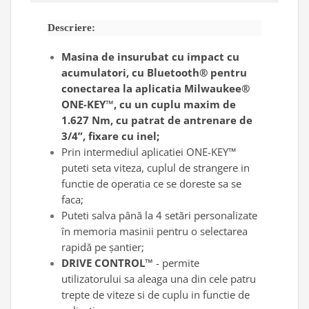
Antrenor articulat si culisant
Descriere:
Ciocan, levier, dalti si dornuri
Cleste si set clesti
Masina de insurubat cu impact cu
Clicheti
acumulatori, cu Bluetooth® pentru
conectarea la aplicatia Milwaukee®
Perie de sarma
ONE-KEY™, cu un cuplu maxim de
Prese si extractoare
1.627 Nm, cu patrat de antrenare de
Reparat filete
3/4”, fixare cu inel;
Scule camioane
Prin intermediul aplicatiei ONE-KEY™
Scule diverse mecanica
puteti seta viteza, cuplul de strangere in
Scule motor
functie de operatia ce se doreste sa se
Scule Pneumatice
faca;
Scule service ulei, gresare,
Puteti
salva până la 4 setări personalizate
combustibil
în memoria masinii pentru o selectarea
Scule sistem franare
rapidă pe șantier
;
DRIVE CONTROL™
- permite
Scule speciale
utilizatorului sa aleaga una din cele patru
Scule supape
trepte de viteze si de cuplu in functie de
Scule suspensie