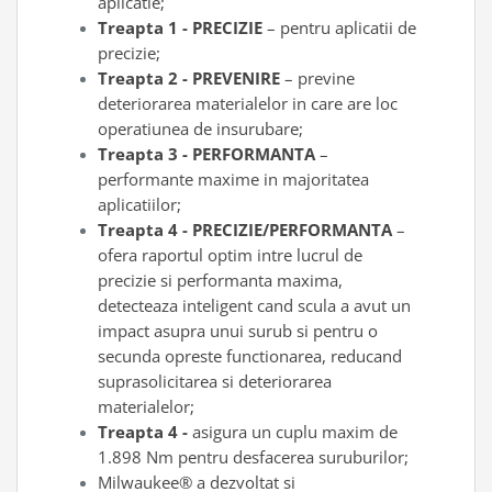
aplicatie;
Scule transmisie
Treapta 1 - PRECIZIE
– pentru aplicatii de
Set / trusa chei tubulare
precizie;
Set burghie si freze
Treapta 2 - PREVENIRE
– previne
Set chei
deteriorarea materialelor in care are loc
Set prelungitoare
operatiunea de insurubare;
Treapta 3 - PERFORMANTA
–
Set surubelnite
performante maxime in majoritatea
Testare cuplu dinamometric de
aplicatiilor;
strangere
Treapta 4 - PRECIZIE/PERFORMANTA
–
Trusa / Set tarozi si filiere
ofera raportul optim intre lucrul de
Trusa imbus hex,torx,ribe,M-uri
precizie si performanta maxima,
Tubulare speciale
detecteaza inteligent cand scula a avut un
impact asupra unui surub si pentru o
secunda opreste functionarea, reducand
suprasolicitarea si deteriorarea
materialelor;
Treapta 4 -
asigura un cuplu maxim de
1.898 Nm pentru desfacerea suruburilor;
Milwaukee® a dezvoltat si