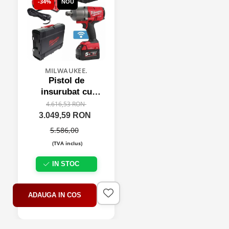
-34%
NOU
MILWAUKEE.
Pistol de
insurubat cu
impact 3/4" inclus
4.616,53 RON
2 x 5Ah x 18V,
3.049,59 RON
2034 Nm
5.586,00
(TVA inclus)
IN STOC
ADAUGA IN COS