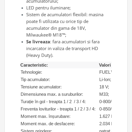
acumulatorului;
LED pentru iluminare;
Sistem de acumulatori flexibil: masina
poate fi utilizata cu orice tip de
acumulator din gama de 18V,
Milwaukee® M18™;
Se livreaza
: fara acumulatori si fara
incarcator in valiza de transport HD
(Heavy Duty).
Caracteristic:
Valori
Tehnologie:
FUEL™
Tip acumulator:
Li-Ion;
Tensiune acumulator:
18 V;
Dimensiunea max. a suruburilor:
M33;
Turație în gol - treapta 1 / 2 / 3 / 4:
0-800/0-1300/0-
Freventa loviturilor - treapta 1 / 2 / 3 / 4:
0-850/0-1850/0-
Moment max. înșurubare:
1.627 Nm;
Moment max. de desfacere:
2.034 Nm;
Sistem prindere:
patrat 3/4”- cu si