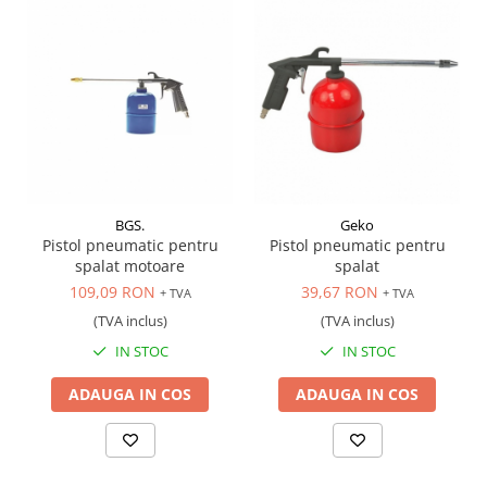
Scule transmisie
Set / trusa chei tubulare
Set burghie si freze
Set chei
Set prelungitoare
Set surubelnite
Testare cuplu dinamometric de
strangere
BGS.
Geko
Trusa / Set tarozi si filiere
Pistol pneumatic pentru
Pistol pneumatic pentru
Trusa imbus hex,torx,ribe,M-uri
spalat motoare
spalat
Tubulare speciale
109,09 RON
39,67 RON
+ TVA
+ TVA
(TVA inclus)
(TVA inclus)
IN STOC
IN STOC
ADAUGA IN COS
ADAUGA IN COS