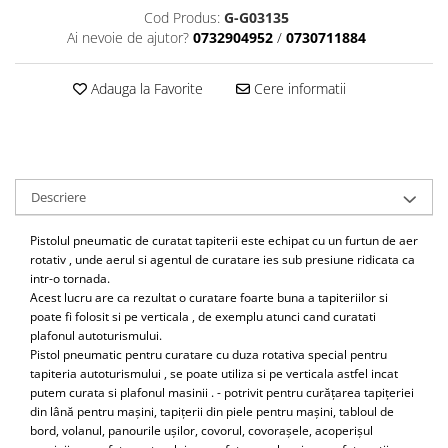
Scule motor
Cod Produs:
G-G03135
Elevator motociclete
Ai nevoie de ajutor?
0732904952
/
0730711884
Blocaje distributie
Elevator parcare
Ceas comparator
Girafa, macara motor
Adauga la Favorite
Cere informatii
Scule AdBlue
Masa hidraulica
Scule bujii, bujii incandescente
Presa hidraulica stationara
Scule electrice motor
Scule si echipamente spalatorie
Scule esapament
auto
Scule injectie
Descriere
Consumabile spalatorii auto
Scule injectoare
Curatitor cu presiune
Pistolul pneumatic de curatat tapiterii este echipat cu un furtun de aer
Scule montat, demontat segmenti
rotativ , unde aerul si agentul de curatare ies sub presiune ridicata ca
Scule spalatorii auto
Scule pentru fulii, ax came, curele
intr-o tornada.
si pinioane
Acest lucru are ca rezultat o curatare foarte buna a tapiteriilor si
poate fi folosit si pe verticala , de exemplu atunci cand curatati
Scule sistem racire
plafonul autoturismului.
Scule turbosuflante
Pistol pneumatic pentru curatare cu duza rotativa special pentru
Tester compresie
tapiteria autoturismului , se poate utiliza si pe verticala astfel incat
putem curata si plafonul masinii . - potrivit pentru curățarea tapițeriei
Scule pentru mecanica
din lână pentru mașini, tapițerii din piele pentru mașini, tabloul de
Adaptoare, prelungitoare, reductii
bord, volanul, panourile ușilor, covorul, covorașele, acoperișul
si articulatii cardanice