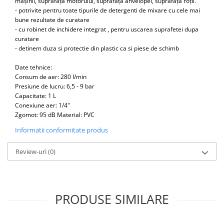
mașinii, suprafața motorului, suprafața anvelopei, suprafața roții.
- potrivite pentru toate tipurile de detergenti de mixare cu cele mai
Antrenor articulat si culisant
bune rezultate de curatare
Ciocan, levier, dalti si dornuri
- cu robinet de inchidere integrat , pentru uscarea suprafetei dupa
Cleste si set clesti
curatare
- detinem duza si protectie din plastic ca si piese de schimb
Clicheti
Perie de sarma
Date tehnice:
Consum de aer: 280 l/min
Prese si extractoare
Presiune de lucru: 6,5 - 9 bar
Reparat filete
Capacitate: 1 L
Scule camioane
Conexiune aer: 1/4"
Zgomot: 95 dB Material: PVC
Scule diverse mecanica
Scule motor
Informatii conformitate produs
Scule Pneumatice
Review-uri
(0)
Scule service ulei, gresare,
combustibil
Scule sistem franare
Scule speciale
PRODUSE SIMILARE
Scule supape
Scule suspensie