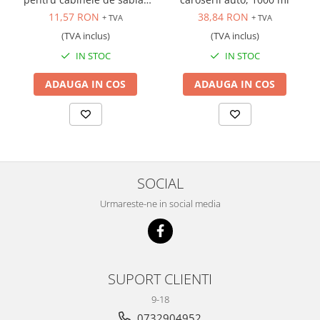
Scule transmisie
industriale, cod ST8028 si
11,57 RON
38,84 RON
+ TVA
+ TVA
ST8111
Set / trusa chei tubulare
(TVA inclus)
(TVA inclus)
Set burghie si freze
IN STOC
IN STOC
Set chei
Set prelungitoare
ADAUGA IN COS
ADAUGA IN COS
Set surubelnite
Testare cuplu dinamometric de
strangere
Trusa / Set tarozi si filiere
Trusa imbus hex,torx,ribe,M-uri
SOCIAL
Tubulare speciale
Urmareste-ne in social media
SUPORT CLIENTI
9-18
0732904952