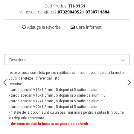
Scule motor
Elevator motociclete
Cod Produs:
TH-9151
Blocaje distributie
Ai nevoie de ajutor?
0732904952
/
0730711884
Elevator parcare
Ceas comparator
Girafa, macara motor
Scule AdBlue
Adauga la Favorite
Cere informatii
Masa hidraulica
Scule bujii, bujii incandescente
Presa hidraulica stationara
Scule electrice motor
Scule si echipamente spalatorie
Scule esapament
auto
Scule injectie
Descriere
Consumabile spalatorii auto
Scule injectoare
Curatitor cu presiune
Scule montat, demontat segmenti
-este o trusa completa pentru rectificat si inlocuit dopuri de ulei la motor
, cutii de viteze , diferential , etc
Scule spalatorii auto
Scule pentru fulii, ax came, curele
-contine:
si pinioane
- tarod special M13x1.5mm , 5 dopuri si 5 saibe de aluminiu
Scule sistem racire
- tarod special M15x1.5mm , 5 dopuri si 5 saibe de aluminiu
- tarod special M17x1.5mm , 5 dopuri si 5 saibe de aluminiu
Scule turbosuflante
- tarod special M20x1.5mm , 5 dopuri si 5 saibe de aluminiu
Tester compresie
- filetele de la dopuri sunt cu un pas mai
mare pentru a putea fi inlocuite
Scule pentru mecanica
cu dopurile anterioare
-
detinem dopuri la bucata ca piese de schimb
Adaptoare, prelungitoare, reductii
si articulatii cardanice