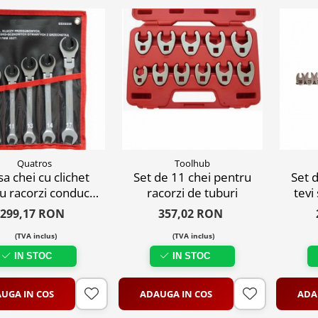
Quatros
Toolhub
sa chei cu clichet
Set de 11 chei pentru
Set 
u racorzi conducta
racorzi de tuburi
tevi
 frana 10-17mm
299,17 RON
357,02 RON
(TVA inclus)
(TVA inclus)
IN STOC
IN STOC
UGA IN COS
ADAUGA IN COS
ADA