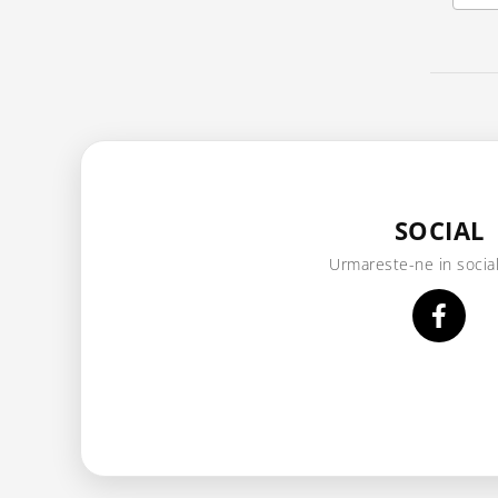
Scule pentru mecanica
Adaptoare, prelungitoare, reductii
si articulatii cardanice
Antrenor articulat si culisant
Ciocan, levier, dalti si dornuri
Cleste si set clesti
Clicheti
Perie de sarma
SOCIAL
Prese si extractoare
Urmareste-ne in socia
Reparat filete
Scule camioane
Scule diverse mecanica
Scule motor
Scule Pneumatice
Scule service ulei, gresare,
combustibil
Scule sistem franare
Scule speciale