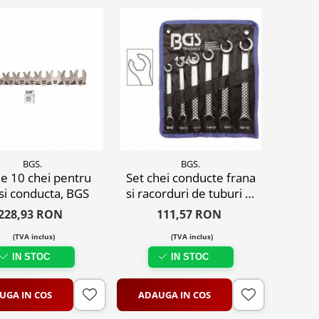
BGS.
BGS.
de 10 chei pentru
Set chei conducte frana
 si conducta, BGS
si racorduri de tuburi 8-
19 mm, 6 buc
228,93 RON
111,57 RON
(TVA inclus)
(TVA inclus)
IN STOC
IN STOC
UGA IN COS
ADAUGA IN COS