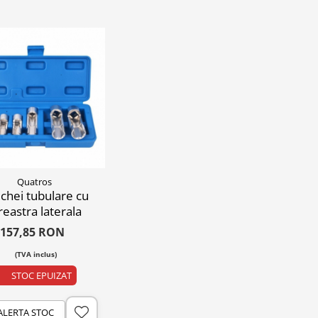
Quatros
 chei tubulare cu
reastra laterala
157,85 RON
(TVA inclus)
STOC EPUIZAT
ALERTA STOC