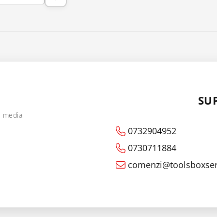
SU
l media
0732904952
0730711884
comenzi@toolsboxser