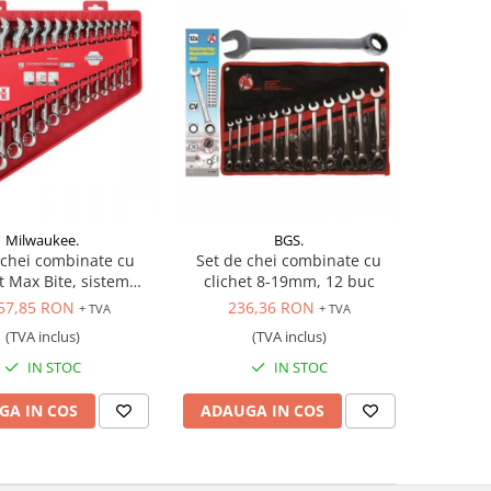
Milwaukee.
BGS.
 chei combinate cu
Set de chei combinate cu
t Max Bite, sistem
clichet 8-19mm, 12 buc
mperial (inch)
57,85 RON
236,36 RON
+ TVA
+ TVA
(TVA inclus)
(TVA inclus)
IN STOC
IN STOC
GA IN COS
ADAUGA IN COS