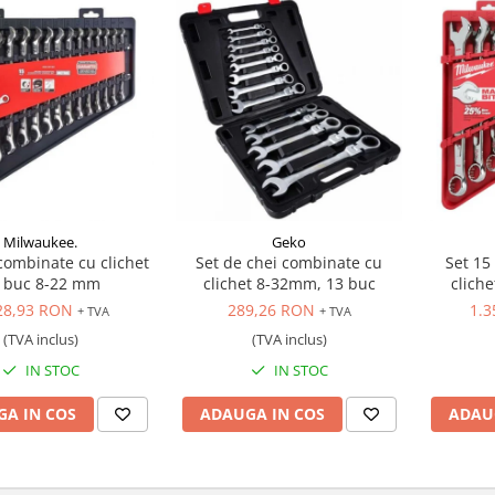
Milwaukee.
Geko
combinate cu clichet
Set de chei combinate cu
Set 15
 buc 8-22 mm
clichet 8-32mm, 13 buc
cliche
i
28,93 RON
289,26 RON
1.3
+ TVA
+ TVA
(TVA inclus)
(TVA inclus)
IN STOC
IN STOC
A IN COS
ADAUGA IN COS
ADAU