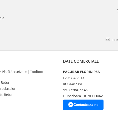
dia
com
DATE COMERCIALE
 Plată Securizate | Toolbox
PACURAR FLORIN PFA
F20/337/2013
e Retur
RO31487381
Produselor
str. Cerna, nr.45
de Retur
Hunedoara, HUNEDOARA
Contacteaza-ne