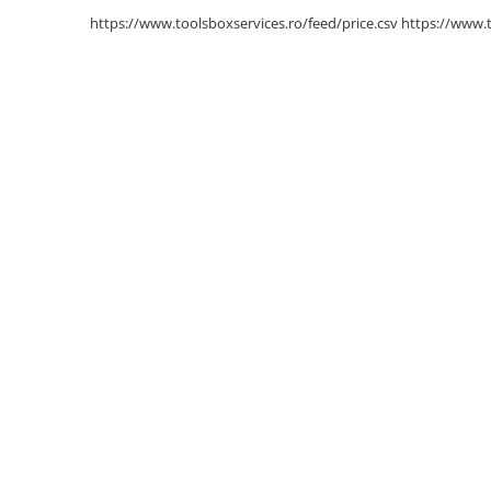
Scule pentru mecanica
https://www.toolsboxservices.ro/feed/price.csv
https://www.
Adaptoare, prelungitoare, reductii
si articulatii cardanice
Antrenor articulat si culisant
Ciocan, levier, dalti si dornuri
Cleste si set clesti
Clicheti
Perie de sarma
Prese si extractoare
Reparat filete
Scule camioane
Scule diverse mecanica
Scule motor
Scule Pneumatice
Scule service ulei, gresare,
combustibil
Scule sistem franare
Scule speciale