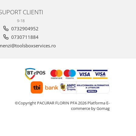
SUPORT CLIENTI
9-18
0732904952
0730711884
enzi@toolsboxservices.ro
©Copyright PACURAR FLORIN PFA 2026
Platforma E-
commerce by Gomag