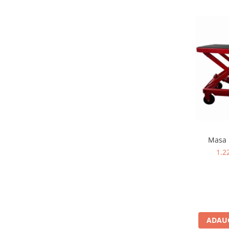
Scule pentru mecanica
Adaptoare, prelungitoare, reductii
si articulatii cardanice
Antrenor articulat si culisant
Ciocan, levier, dalti si dornuri
Cleste si set clesti
Clicheti
Perie de sarma
Prese si extractoare
Reparat filete
Scule camioane
Masa 
Scule diverse mecanica
1.2
Scule motor
Scule Pneumatice
Scule service ulei, gresare,
combustibil
Scule sistem franare
ADAUG
Scule speciale