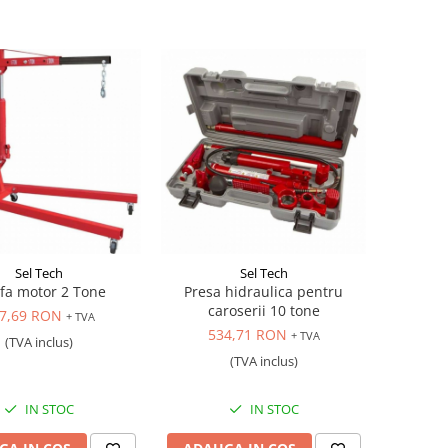
Sel Tech
Sel Tech
fa motor 2 Tone
Presa hidraulica pentru
caroserii 10 tone
7,69 RON
+ TVA
534,71 RON
+ TVA
(TVA inclus)
(TVA inclus)
IN STOC
IN STOC