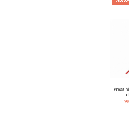
ADAUG
Presa h
d
95