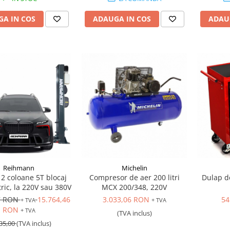
A IN COS
ADAUGA IN COS
ADAU
Reihmann
Michelin
 2 coloane 5T blocaj
Compresor de aer 200 litri
Dulap d
tric, la 220V sau 380V
MCX 200/348, 220V
7 RON
15.764,46
3.033,06 RON
54
+ TVA
+ TVA
RON
+ TVA
(TVA inclus)
35,00
(TVA inclus)