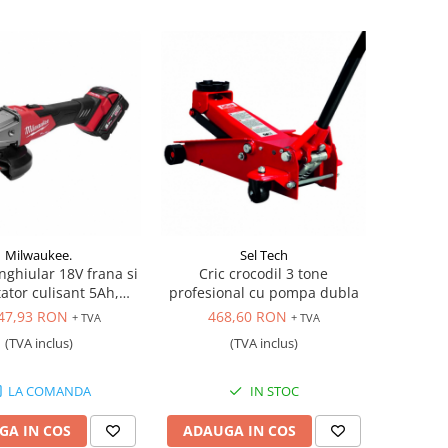
Milwaukee.
Sel Tech
nghiular 18V frana si
Cric crocodil 3 tone
ator culisant 5Ah,
profesional cu pompa dubla
Milwaukee
47,93 RON
468,60 RON
+ TVA
+ TVA
(TVA inclus)
(TVA inclus)
LA COMANDA
IN STOC
GA IN COS
ADAUGA IN COS