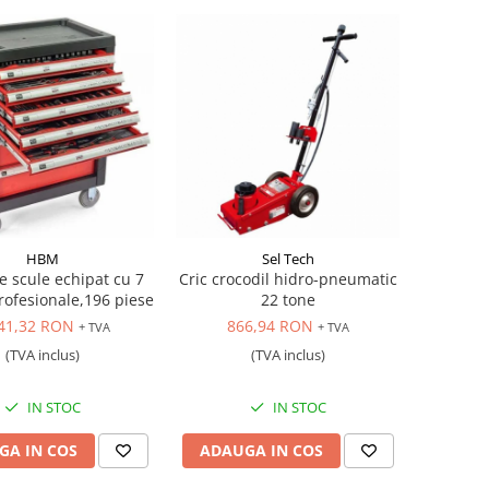
HBM
Sel Tech
e scule echipat cu 7
Cric crocodil hidro-pneumatic
rofesionale,196 piese
22 tone
41,32 RON
866,94 RON
+ TVA
+ TVA
(TVA inclus)
(TVA inclus)
IN STOC
IN STOC
GA IN COS
ADAUGA IN COS