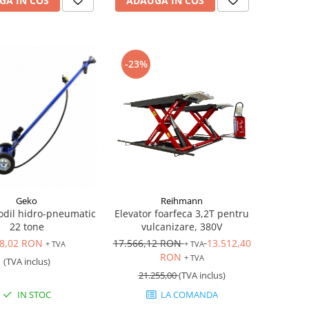
GA IN COS
ADAUGA IN COS
-23%
Geko
Reihmann
codil hidro-pneumatic
Elevator foarfeca 3,2T pentru
22 tone
vulcanizare, 380V
8,02 RON
17.566,12 RON
13.512,40
+ TVA
+ TVA
RON
+ TVA
(TVA inclus)
21.255,00
(TVA inclus)
IN STOC
LA COMANDA