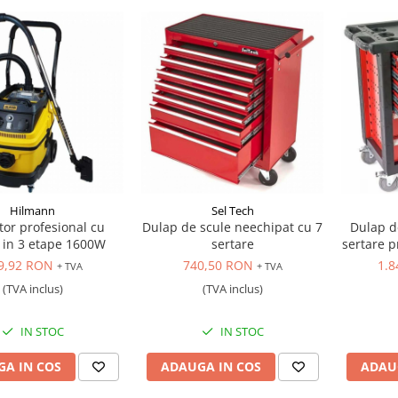
Hilmann
Sel Tech
tor profesional cu
Dulap de scule neechipat cu 7
Dulap d
re in 3 etape 1600W
sertare
sertare p
9,92 RON
740,50 RON
1.8
+ TVA
+ TVA
(TVA inclus)
(TVA inclus)
IN STOC
IN STOC
A IN COS
ADAUGA IN COS
ADAU