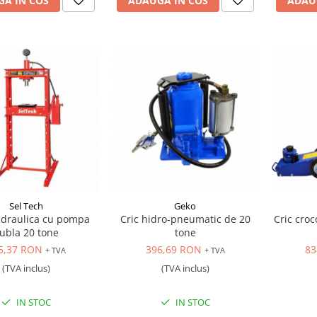
A IN COS
ADAUGA IN COS
ADAU
Sel Tech
Geko
idraulica cu pompa
Cric hidro-pneumatic de 20
Cric cro
ubla 20 tone
tone
5,37 RON
396,69 RON
83
+ TVA
+ TVA
(TVA inclus)
(TVA inclus)
IN STOC
IN STOC