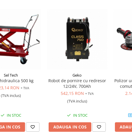
Sel Tech
Geko
hidraulica 500 kg
Robot de pornire cu redresor
Polizor u
12/24V, 700Ah
comut
23,14 RON
+ TVA
542,15 RON
2.1
+ TVA
(TVA inclus)
(TVA inclus)
IN STOC
IN STOC
A IN COS
ADAUGA IN COS
ADAU