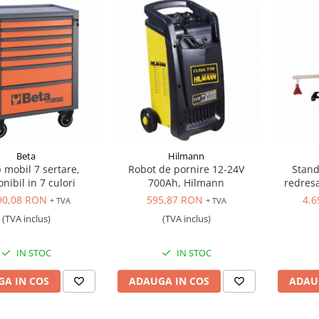
Beta
Hilmann
 mobil 7 sertare,
Robot de pornire 12-24V
Stand
nibil in 7 culori
700Ah, Hilmann
redresa
90,08 RON
595,87 RON
4.6
+ TVA
+ TVA
(TVA inclus)
(TVA inclus)
IN STOC
IN STOC
A IN COS
ADAUGA IN COS
ADAU