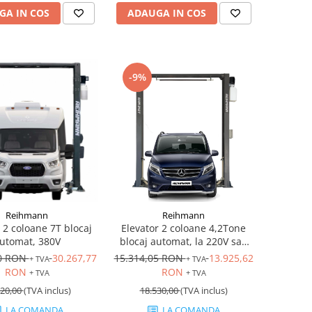
GA IN COS
ADAUGA IN COS
-9%
Reihmann
Reihmann
 2 coloane 7T blocaj
Elevator 2 coloane 4,2Tone
utomat, 380V
blocaj automat, la 220V sau
380V
40 RON
30.267,77
15.314,05 RON
13.925,62
+ TVA
+ TVA
RON
RON
+ TVA
+ TVA
20,00
(TVA inclus)
18.530,00
(TVA inclus)
LA COMANDA
LA COMANDA