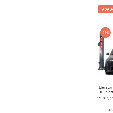
ADAUG
-19%
Elevator
FULL elec
19.367,7
23.4