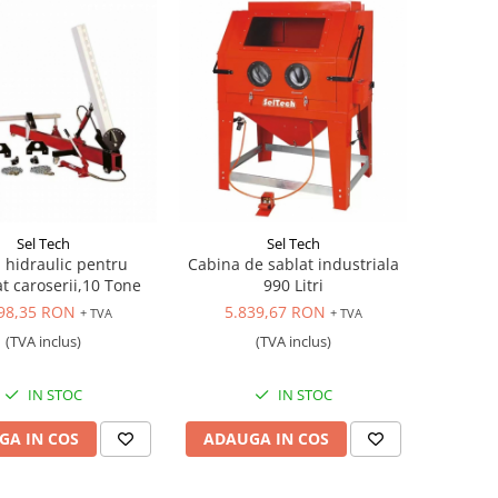
Sel Tech
Sel Tech
 hidraulic pentru
Cabina de sablat industriala
t caroserii,10 Tone
990 Litri
98,35 RON
5.839,67 RON
+ TVA
+ TVA
(TVA inclus)
(TVA inclus)
IN STOC
IN STOC
GA IN COS
ADAUGA IN COS