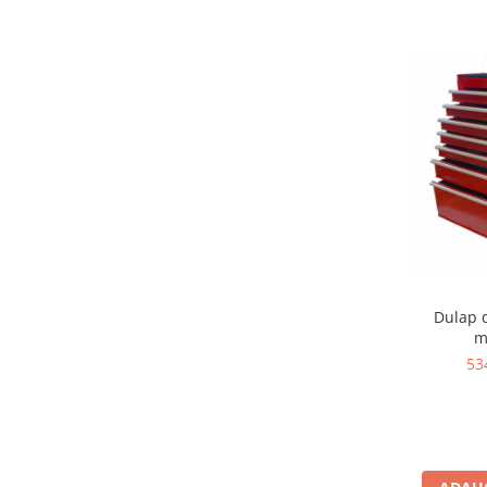
Scule supape
Scule suspensie
Scule transmisie
Set / trusa chei tubulare
Set burghie si freze
Set chei
Set prelungitoare
Set surubelnite
Testare cuplu dinamometric de
strangere
Trusa / Set tarozi si filiere
Dulap 
Trusa imbus hex,torx,ribe,M-uri
m
Tubulare speciale
53