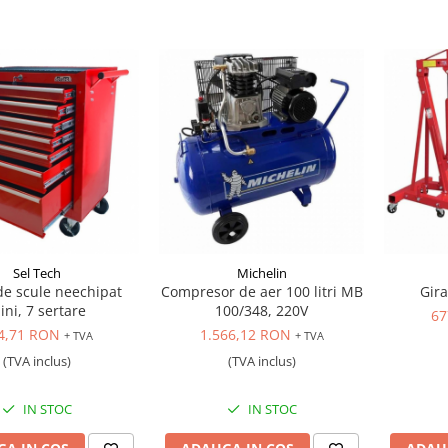
Sel Tech
Michelin
de scule neechipat
Compresor de aer 100 litri MB
Gira
ini, 7 sertare
100/348, 220V
67
4,71 RON
1.566,12 RON
+ TVA
+ TVA
(TVA inclus)
(TVA inclus)
IN STOC
IN STOC