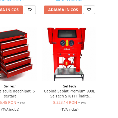
GA IN COS
ADAUGA IN COS
Sel Tech
Sel Tech
e scule neechipat, 5
Cabină Sablat Premium 990L
sertare
SelTech ST8111 Înaltă
Presiune, Performanță
5,45 RON
8.223,14 RON
+ TVA
+ TVA
Industrială
(TVA inclus)
(TVA inclus)