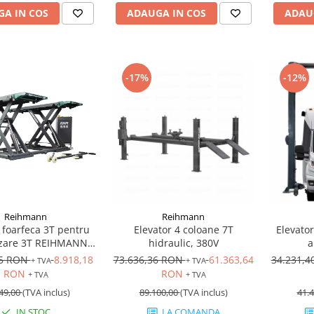
A IN COS
ADAUGA IN COS
ADAU
-17%
-12%
Reihmann
Reihmann
 foarfeca 3T pentru
Elevator 4 coloane 7T
Elevator
izare 3T REIHMANN
hidraulic, 380V
a
0 Profesional, Kit
65 RON
8.918,18
73.636,36 RON
61.363,64
34.231,
+ TVA
+ TVA
Inclus, 220V/380V
RON
RON
+ TVA
+ TVA
49,00
(TVA inclus)
89.100,00
(TVA inclus)
41.4
IN STOC
LA COMANDA