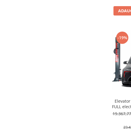
ADAUG
-19%
Elevator
FULL elec
19.367,7
23.4