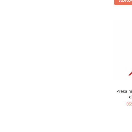
ADAUG
Presa h
d
95