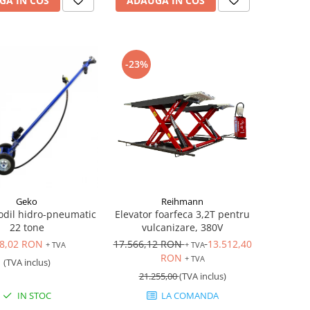
GA IN COS
ADAUGA IN COS
-23%
Geko
Reihmann
codil hidro-pneumatic
Elevator foarfeca 3,2T pentru
22 tone
vulcanizare, 380V
8,02 RON
17.566,12 RON
13.512,40
+ TVA
+ TVA
RON
+ TVA
(TVA inclus)
21.255,00
(TVA inclus)
IN STOC
LA COMANDA