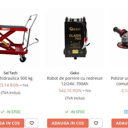
Sel Tech
Geko
hidraulica 500 kg
Robot de pornire cu redresor
Polizor u
12/24V, 700Ah
comut
23,14 RON
+ TVA
542,15 RON
2.1
+ TVA
(TVA inclus)
(TVA inclus)
IN STOC
IN STOC
A IN COS
ADAUGA IN COS
ADAU