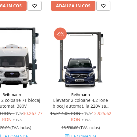
GA IN COS
ADAUGA IN COS
-9%
Reihmann
Reihmann
 2 coloane 7T blocaj
Elevator 2 coloane 4,2Tone
utomat, 380V
blocaj automat, la 220V sau
380V
40 RON
30.267,77
15.314,05 RON
13.925,62
+ TVA
+ TVA
RON
RON
+ TVA
+ TVA
20,00
(TVA inclus)
18.530,00
(TVA inclus)
LA COMANDA
LA COMANDA