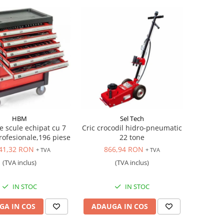
HBM
Sel Tech
e scule echipat cu 7
Cric crocodil hidro-pneumatic
rofesionale,196 piese
22 tone
41,32 RON
866,94 RON
+ TVA
+ TVA
(TVA inclus)
(TVA inclus)
IN STOC
IN STOC
GA IN COS
ADAUGA IN COS