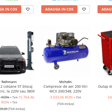
A IN COS
ADAUGA IN COS
ADAU
Reihmann
Michelin
 2 coloane 5T blocaj
Compresor de aer 200 litri
Dulap d
tric, la 220V sau 380V
MCX 200/348, 220V
7 RON
15.764,46
3.033,06 RON
54
+ TVA
+ TVA
RON
+ TVA
(TVA inclus)
35,00
(TVA inclus)