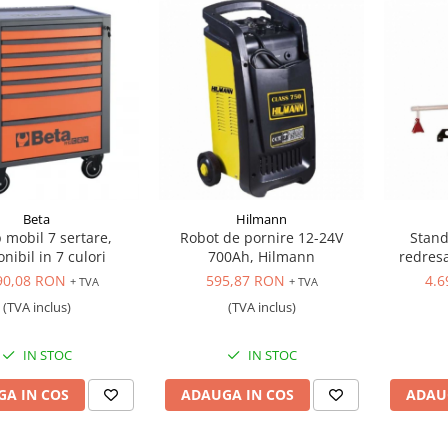
Beta
Hilmann
 mobil 7 sertare,
Robot de pornire 12-24V
Stand
nibil in 7 culori
700Ah, Hilmann
redresa
90,08 RON
595,87 RON
4.6
+ TVA
+ TVA
(TVA inclus)
(TVA inclus)
IN STOC
IN STOC
A IN COS
ADAUGA IN COS
ADAU