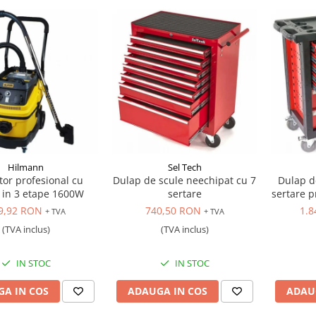
Hilmann
Sel Tech
tor profesional cu
Dulap de scule neechipat cu 7
Dulap d
re in 3 etape 1600W
sertare
sertare p
9,92 RON
740,50 RON
1.8
+ TVA
+ TVA
(TVA inclus)
(TVA inclus)
IN STOC
IN STOC
A IN COS
ADAUGA IN COS
ADAU