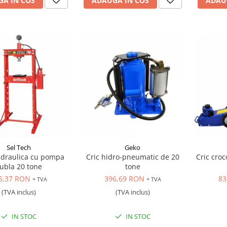
A IN COS
ADAUGA IN COS
ADAU
Sel Tech
Geko
idraulica cu pompa
Cric hidro-pneumatic de 20
Cric cro
ubla 20 tone
tone
5,37 RON
396,69 RON
83
+ TVA
+ TVA
(TVA inclus)
(TVA inclus)
IN STOC
IN STOC