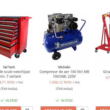
Sel Tech
Michelin
de scule neechipat
Compresor de aer 100 litri MB
Gira
ini, 7 sertare
100/348, 220V
67
4,71 RON
1.566,12 RON
+ TVA
+ TVA
(TVA inclus)
(TVA inclus)
IN STOC
IN STOC