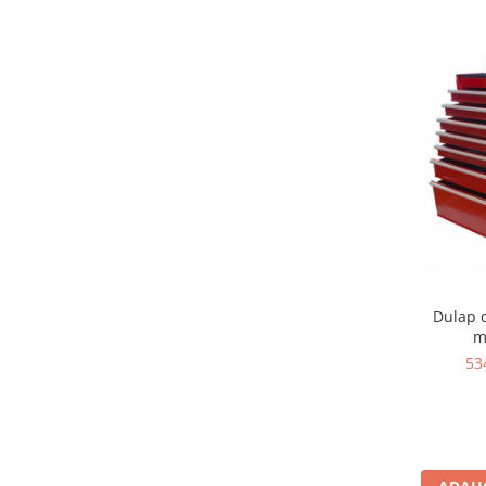
Scule supape
Scule suspensie
Scule transmisie
Set / trusa chei tubulare
Set burghie si freze
Set chei
Set prelungitoare
Set surubelnite
Testare cuplu dinamometric de
strangere
Trusa / Set tarozi si filiere
Dulap 
Trusa imbus hex,torx,ribe,M-uri
m
Tubulare speciale
53