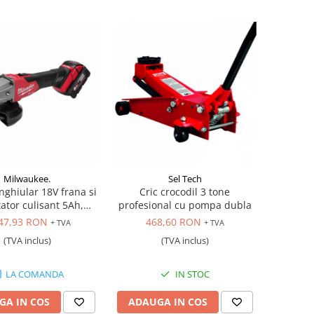
Milwaukee.
Sel Tech
nghiular 18V frana si
Cric crocodil 3 tone
ator culisant 5Ah,
profesional cu pompa dubla
Milwaukee
47,93 RON
468,60 RON
+ TVA
+ TVA
(TVA inclus)
(TVA inclus)
LA COMANDA
IN STOC
GA IN COS
ADAUGA IN COS