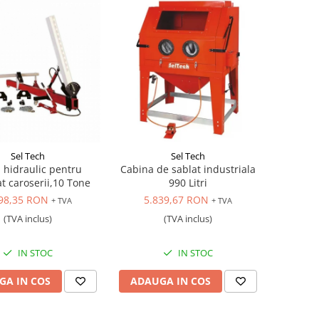
Sel Tech
Sel Tech
 hidraulic pentru
Cabina de sablat industriala
t caroserii,10 Tone
990 Litri
98,35 RON
5.839,67 RON
+ TVA
+ TVA
(TVA inclus)
(TVA inclus)
IN STOC
IN STOC
GA IN COS
ADAUGA IN COS