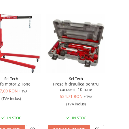
Sel Tech
Sel Tech
fa motor 2 Tone
Presa hidraulica pentru
caroserii 10 tone
7,69 RON
+ TVA
534,71 RON
+ TVA
(TVA inclus)
(TVA inclus)
IN STOC
IN STOC