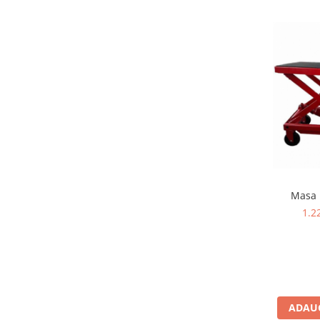
Scule pentru mecanica
Adaptoare, prelungitoare, reductii
si articulatii cardanice
Antrenor articulat si culisant
Ciocan, levier, dalti si dornuri
Cleste si set clesti
Clicheti
Perie de sarma
Prese si extractoare
Reparat filete
Scule camioane
Masa 
Scule diverse mecanica
1.2
Scule motor
Scule Pneumatice
Scule service ulei, gresare,
combustibil
Scule sistem franare
ADAUG
Scule speciale