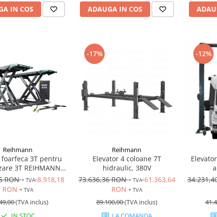
A IN COS
ADAUGA IN COS
ADAU
-17%
-12%
Reihmann
Reihmann
 foarfeca 3T pentru
Elevator 4 coloane 7T
Elevator
izare 3T REIHMANN
hidraulic, 380V
a
0 Profesional, Kit
65 RON
8.918,18
73.636,36 RON
61.363,64
34.231,
+ TVA
+ TVA
Inclus, 220V/380V
RON
RON
+ TVA
+ TVA
49,00
(TVA inclus)
89.100,00
(TVA inclus)
41.4
IN STOC
LA COMANDA