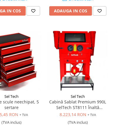
GA IN COS
ADAUGA IN COS
Sel Tech
Sel Tech
e scule neechipat, 5
Cabină Sablat Premium 990L
sertare
SelTech ST8111 Înaltă
Presiune, Performanță
5,45 RON
8.223,14 RON
+ TVA
+ TVA
Industrială
(TVA inclus)
(TVA inclus)