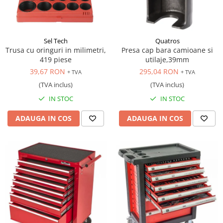
Sel Tech
Quatros
Trusa cu oringuri in milimetri,
Presa cap bara camioane si
419 piese
utilaje,39mm
39,67 RON
295,04 RON
+ TVA
+ TVA
(TVA inclus)
(TVA inclus)
IN STOC
IN STOC
ADAUGA IN COS
ADAUGA IN COS