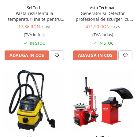
Sel Tech
Asta Techman
Pasta rezistenta la
Generator si Detector
temperaturi inalte pentru
profesional de scurgeri cu
reparat sistemul de evacuare,
fum, 12V
17,36 RON
471,90 RON
+ TVA
+ TVA
150 gr.
(TVA inclus)
(TVA inclus)
IN STOC
IN STOC
ADAUGA IN COS
ADAUGA IN COS