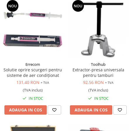
NOU
NOU
Errecom
Toolhub
Solutie oprire scurgeri pentru
Extractor-presa universala
sisteme de aer condiționat
pentru tamburi
131,40 RON
92,56 RON
+ TVA
+ TVA
(TVA inclus)
(TVA inclus)
IN STOC
IN STOC
ADAUGA IN COS
ADAUGA IN COS