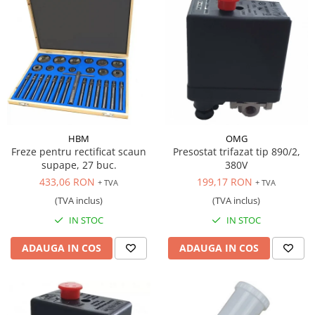
HBM
OMG
Freze pentru rectificat scaun
Presostat trifazat tip 890/2,
supape, 27 buc.
380V
433,06 RON
199,17 RON
+ TVA
+ TVA
(TVA inclus)
(TVA inclus)
IN STOC
IN STOC
ADAUGA IN COS
ADAUGA IN COS