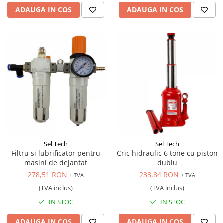
ADAUGA IN COS
ADAUGA IN COS
Sel Tech
Sel Tech
Filtru si lubrificator pentru
Cric hidraulic 6 tone cu piston
masini de dejantat
dublu
278,51 RON
238,84 RON
+ TVA
+ TVA
(TVA inclus)
(TVA inclus)
IN STOC
IN STOC
ADAUGA IN COS
ADAUGA IN COS