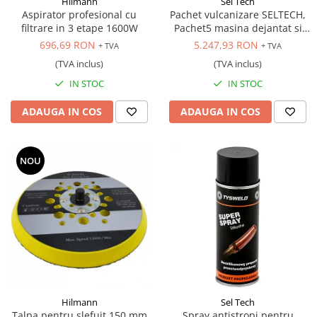
Hilmann
Sel Tech
Aspirator profesional cu
Pachet vulcanizare SELTECH,
filtrare in 3 etape 1600W
Pachet5 masina dejantat si
masina echilibrat 24 inch,
696,69 RON
5.247,93 RON
+ TVA
+ TVA
220V
(TVA inclus)
(TVA inclus)
IN STOC
IN STOC
ADAUGA IN COS
ADAUGA IN COS
NOU
Hilmann
Sel Tech
Talpa pentru slefuit 150 mm
Spray antistropi pentru