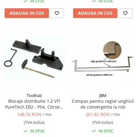
IN STOC
IN STOC
ADAUGA IN COS
ADAUGA IN COS
Toolhub
JBM
Blocaje distributie 1.2 VTI
Compas pentru reglat unghiul
PureTech EB2 - PSA, Citroen,
de convergenta la roti
Peugeot, DS, Opel
148,76 RON
281,82 RON
+ TVA
+ TVA
(TVA inclus)
(TVA inclus)
IN STOC
IN STOC