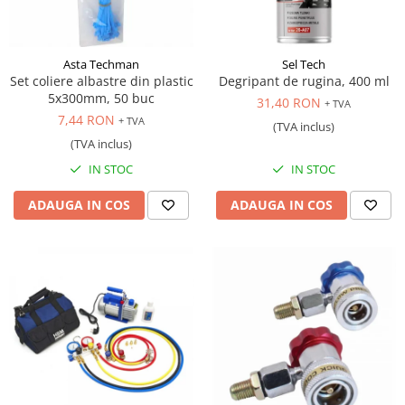
Antrenor articulat si culisant
Ciocan, levier, dalti si dornuri
Asta Techman
Sel Tech
Cleste si set clesti
Set coliere albastre din plastic
Degripant de rugina, 400 ml
Clicheti
5x300mm, 50 buc
31,40 RON
+ TVA
Perie de sarma
7,44 RON
+ TVA
(TVA inclus)
Prese si extractoare
(TVA inclus)
Reparat filete
IN STOC
IN STOC
Scule camioane
ADAUGA IN COS
ADAUGA IN COS
Scule diverse mecanica
Scule motor
Scule Pneumatice
Scule service ulei, gresare,
combustibil
Scule sistem franare
Scule speciale
Scule supape
Scule suspensie