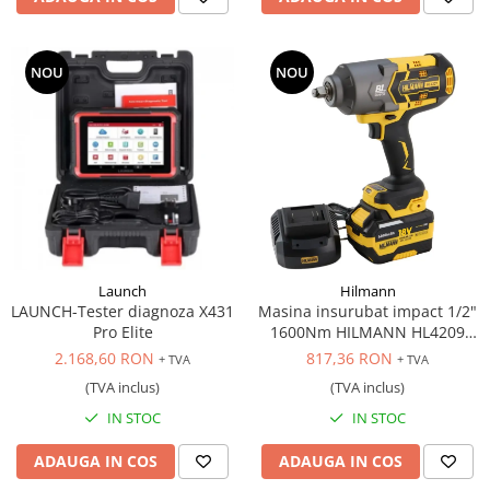
NOU
NOU
Launch
Hilmann
LAUNCH-Tester diagnoza X431
Masina insurubat impact 1/2"
Pro Elite
1600Nm HILMANN HL4209
acumulator 6Ah, 18V
2.168,60 RON
817,36 RON
+ TVA
+ TVA
(TVA inclus)
(TVA inclus)
IN STOC
IN STOC
ADAUGA IN COS
ADAUGA IN COS