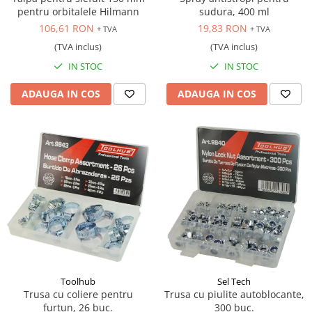
pentru orbitalele Hilmann
sudura, 400 ml
106,61 RON
19,83 RON
+ TVA
+ TVA
(TVA inclus)
(TVA inclus)
IN STOC
IN STOC
ADAUGA IN COS
ADAUGA IN COS
Toolhub
Sel Tech
Trusa cu coliere pentru
Trusa cu piulite autoblocante,
furtun, 26 buc.
300 buc.