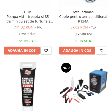
Scule transmisie
Set / trusa chei tubulare
HBM
Asta Techman
Set burghie si freze
Pompa vid 1 treapta si 85
Cuple pentru aer conditionat
litri/min cu set de furtune si
R134A
Set chei
manometre
741,32 RON
57,02 RON
+ TVA
+ TVA
Set prelungitoare
(TVA inclus)
(TVA inclus)
Set surubelnite
IN STOC
IN STOC
Testare cuplu dinamometric de
strangere
ADAUGA IN COS
ADAUGA IN COS
Trusa / Set tarozi si filiere
Trusa imbus hex,torx,ribe,M-uri
Tubulare speciale
NOU