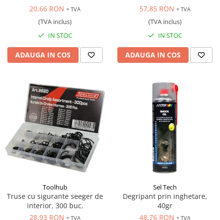
20,66 RON
57,85 RON
+ TVA
+ TVA
(TVA inclus)
(TVA inclus)
IN STOC
IN STOC
ADAUGA IN COS
ADAUGA IN COS
Toolhub
Sel Tech
Truse cu sigurante seeger de
Degripant prin inghetare,
interior, 300 buc.
40gr
28,93 RON
48,76 RON
+ TVA
+ TVA