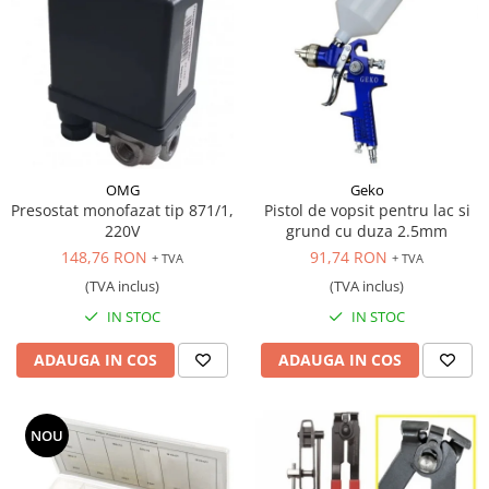
OMG
Geko
Presostat monofazat tip 871/1,
Pistol de vopsit pentru lac si
220V
grund cu duza 2.5mm
148,76 RON
91,74 RON
+ TVA
+ TVA
(TVA inclus)
(TVA inclus)
IN STOC
IN STOC
ADAUGA IN COS
ADAUGA IN COS
NOU