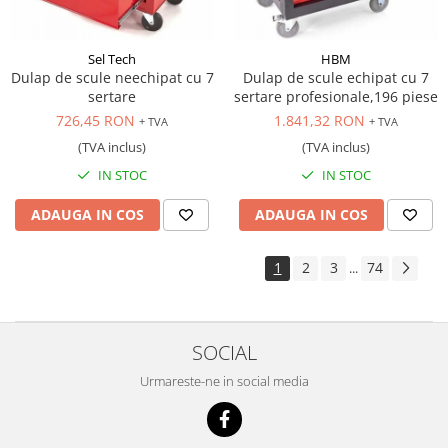
Sel Tech
HBM
Dulap de scule neechipat cu 7
Dulap de scule echipat cu 7
sertare
sertare profesionale,196 piese
726,45 RON
1.841,32 RON
+ TVA
+ TVA
(TVA inclus)
(TVA inclus)
IN STOC
IN STOC
ADAUGA IN COS
ADAUGA IN COS
1
2
3
74
...
SOCIAL
Urmareste-ne in social media