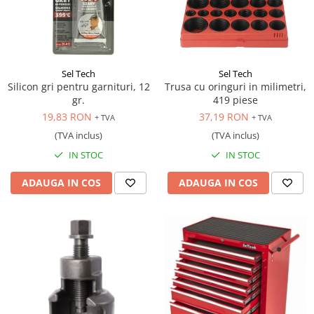
Sel Tech
Sel Tech
Silicon gri pentru garnituri, 12
Trusa cu oringuri in milimetri,
gr.
419 piese
19,83 RON
37,19 RON
+ TVA
+ TVA
(TVA inclus)
(TVA inclus)
IN STOC
IN STOC
ADAUGA IN COS
ADAUGA IN COS