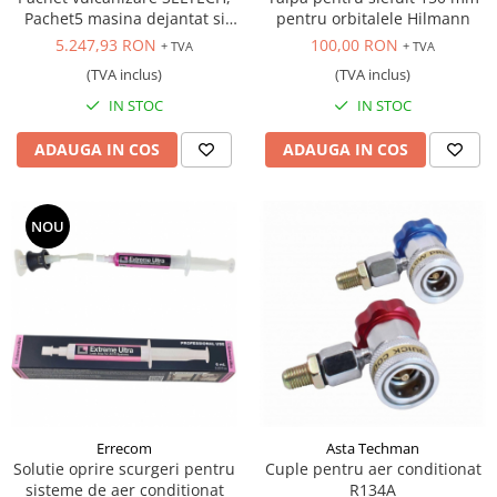
Pachet5 masina dejantat si
pentru orbitalele Hilmann
masina echilibrat 24 inch,
5.247,93 RON
100,00 RON
+ TVA
+ TVA
220V
(TVA inclus)
(TVA inclus)
IN STOC
IN STOC
ADAUGA IN COS
ADAUGA IN COS
NOU
Errecom
Asta Techman
Solutie oprire scurgeri pentru
Cuple pentru aer conditionat
sisteme de aer condiționat
R134A