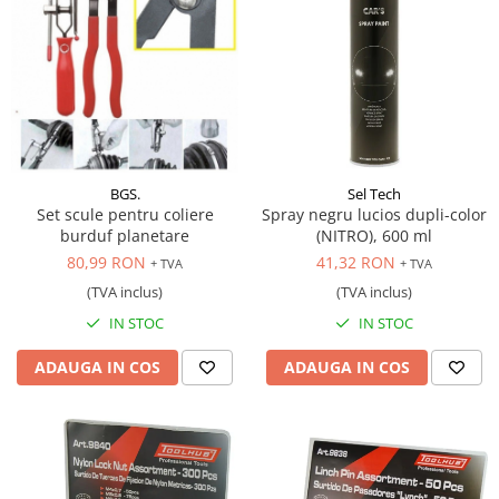
BGS.
Sel Tech
Set scule pentru coliere
Spray negru lucios dupli-color
burduf planetare
(NITRO), 600 ml
80,99 RON
41,32 RON
+ TVA
+ TVA
(TVA inclus)
(TVA inclus)
IN STOC
IN STOC
ADAUGA IN COS
ADAUGA IN COS