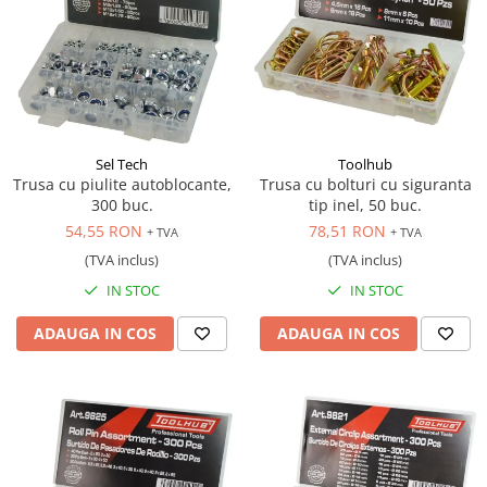
Sel Tech
Toolhub
Trusa cu piulite autoblocante,
Trusa cu bolturi cu siguranta
300 buc.
tip inel, 50 buc.
54,55 RON
78,51 RON
+ TVA
+ TVA
(TVA inclus)
(TVA inclus)
IN STOC
IN STOC
ADAUGA IN COS
ADAUGA IN COS