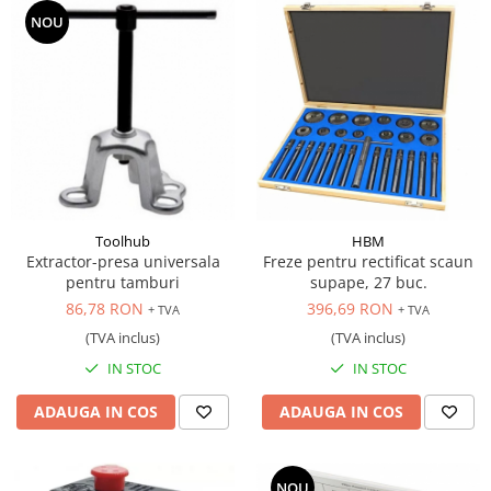
NOU
Toolhub
HBM
Extractor-presa universala
Freze pentru rectificat scaun
pentru tamburi
supape, 27 buc.
86,78 RON
396,69 RON
+ TVA
+ TVA
(TVA inclus)
(TVA inclus)
IN STOC
IN STOC
ADAUGA IN COS
ADAUGA IN COS
NOU