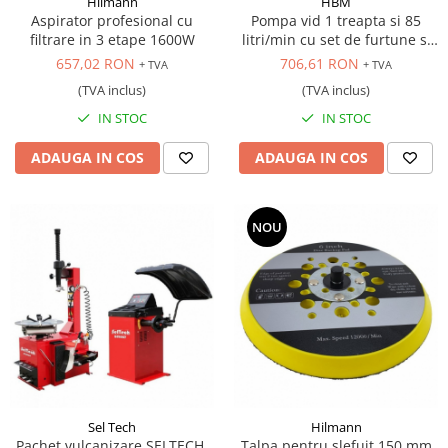
Hilmann
HBM
Aspirator profesional cu
Pompa vid 1 treapta si 85
filtrare in 3 etape 1600W
litri/min cu set de furtune si
manometre
657,02 RON
706,61 RON
+ TVA
+ TVA
(TVA inclus)
(TVA inclus)
IN STOC
IN STOC
ADAUGA IN COS
ADAUGA IN COS
NOU
Sel Tech
Hilmann
Pachet vulcanizare SELTECH,
Talpa pentru slefuit 150 mm