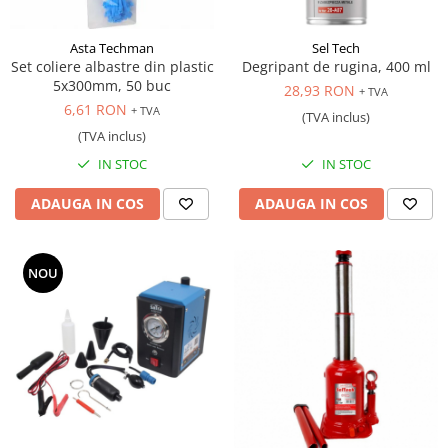
Scule transmisie
Set / trusa chei tubulare
Asta Techman
Sel Tech
Set burghie si freze
Set coliere albastre din plastic
Degripant de rugina, 400 ml
5x300mm, 50 buc
Set chei
28,93 RON
+ TVA
6,61 RON
+ TVA
Set prelungitoare
(TVA inclus)
(TVA inclus)
Set surubelnite
IN STOC
IN STOC
Testare cuplu dinamometric de
strangere
ADAUGA IN COS
ADAUGA IN COS
Trusa / Set tarozi si filiere
Trusa imbus hex,torx,ribe,M-uri
Tubulare speciale
NOU