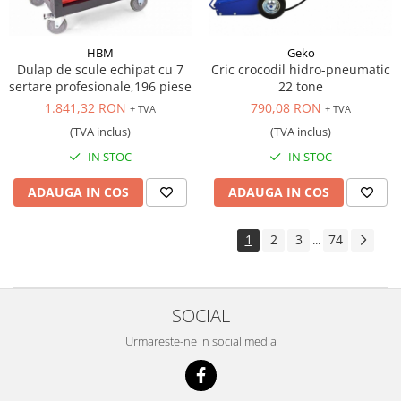
HBM
Geko
Dulap de scule echipat cu 7
Cric crocodil hidro-pneumatic
sertare profesionale,196 piese
22 tone
1.841,32 RON
790,08 RON
+ TVA
+ TVA
(TVA inclus)
(TVA inclus)
IN STOC
IN STOC
ADAUGA IN COS
ADAUGA IN COS
1
2
3
74
...
SOCIAL
Urmareste-ne in social media