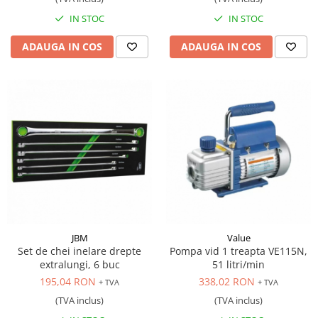
IN STOC
IN STOC
ADAUGA IN COS
ADAUGA IN COS
JBM
Value
Set de chei inelare drepte
Pompa vid 1 treapta VE115N,
extralungi, 6 buc
51 litri/min
195,04 RON
338,02 RON
+ TVA
+ TVA
(TVA inclus)
(TVA inclus)