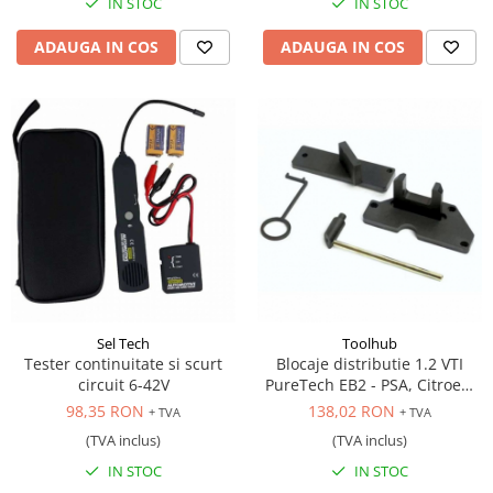
IN STOC
IN STOC
ADAUGA IN COS
ADAUGA IN COS
Sel Tech
Toolhub
Tester continuitate si scurt
Blocaje distributie 1.2 VTI
circuit 6-42V
PureTech EB2 - PSA, Citroen,
Peugeot, DS, Opel
98,35 RON
138,02 RON
+ TVA
+ TVA
(TVA inclus)
(TVA inclus)
IN STOC
IN STOC