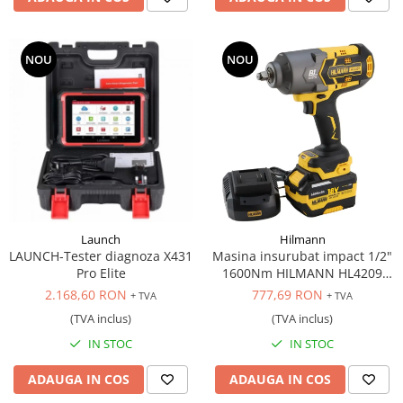
NOU
NOU
Launch
Hilmann
LAUNCH-Tester diagnoza X431
Masina insurubat impact 1/2"
Pro Elite
1600Nm HILMANN HL4209
acumulator 6Ah, 18V
2.168,60 RON
777,69 RON
+ TVA
+ TVA
(TVA inclus)
(TVA inclus)
IN STOC
IN STOC
ADAUGA IN COS
ADAUGA IN COS