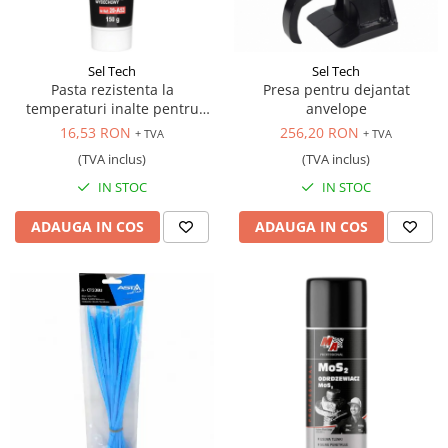
Antrenor articulat si culisant
Ciocan, levier, dalti si dornuri
Sel Tech
Sel Tech
Cleste si set clesti
Pasta rezistenta la
Presa pentru dejantat
Clicheti
temperaturi inalte pentru
anvelope
reparat sistemul de evacuare,
Perie de sarma
16,53 RON
256,20 RON
+ TVA
+ TVA
150 gr.
Prese si extractoare
(TVA inclus)
(TVA inclus)
Reparat filete
IN STOC
IN STOC
Scule camioane
ADAUGA IN COS
ADAUGA IN COS
Scule diverse mecanica
Scule motor
Scule Pneumatice
Scule service ulei, gresare,
combustibil
Scule sistem franare
Scule speciale
Scule supape
Scule suspensie