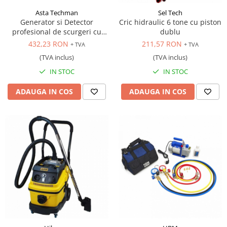
Asta Techman
Sel Tech
Generator si Detector
Cric hidraulic 6 tone cu piston
profesional de scurgeri cu
dublu
fum, 12V
432,23 RON
211,57 RON
+ TVA
+ TVA
(TVA inclus)
(TVA inclus)
IN STOC
IN STOC
ADAUGA IN COS
ADAUGA IN COS