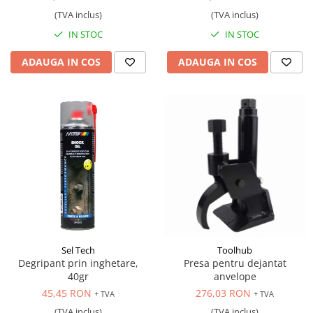
(TVA inclus)
(TVA inclus)
IN STOC
IN STOC
ADAUGA IN COS
ADAUGA IN COS
Sel Tech
Toolhub
Degripant prin inghetare,
Presa pentru dejantat
40gr
anvelope
45,45 RON
276,03 RON
+ TVA
+ TVA
(TVA inclus)
(TVA inclus)