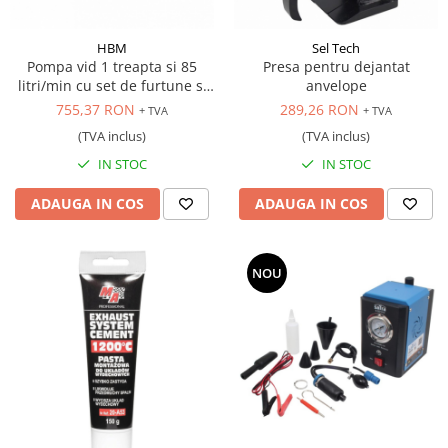
Scule transmisie
Set / trusa chei tubulare
HBM
Sel Tech
Set burghie si freze
Pompa vid 1 treapta si 85
Presa pentru dejantat
litri/min cu set de furtune si
anvelope
Set chei
manometre
755,37 RON
289,26 RON
+ TVA
+ TVA
Set prelungitoare
(TVA inclus)
(TVA inclus)
Set surubelnite
IN STOC
IN STOC
Testare cuplu dinamometric de
strangere
ADAUGA IN COS
ADAUGA IN COS
Trusa / Set tarozi si filiere
Trusa imbus hex,torx,ribe,M-uri
Tubulare speciale
NOU