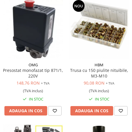
NOU
OMG
HBM
Presostat monofazat tip 871/1,
Trusa cu 150 piulite nituibile,
220V
M3-M10
148,76 RON
90,08 RON
+ TVA
+ TVA
(TVA inclus)
(TVA inclus)
IN STOC
IN STOC
ADAUGA IN COS
ADAUGA IN COS