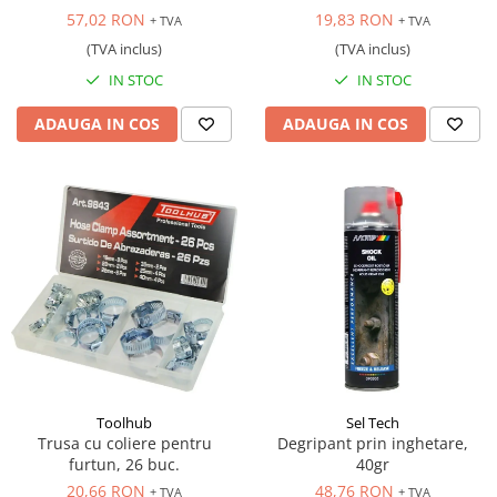
57,02 RON
19,83 RON
+ TVA
+ TVA
(TVA inclus)
(TVA inclus)
IN STOC
IN STOC
ADAUGA IN COS
ADAUGA IN COS
Toolhub
Sel Tech
Trusa cu coliere pentru
Degripant prin inghetare,
furtun, 26 buc.
40gr
20,66 RON
48,76 RON
+ TVA
+ TVA