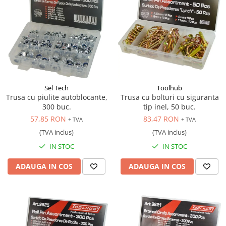
Sel Tech
Toolhub
Trusa cu piulite autoblocante,
Trusa cu bolturi cu siguranta
300 buc.
tip inel, 50 buc.
57,85 RON
83,47 RON
+ TVA
+ TVA
(TVA inclus)
(TVA inclus)
IN STOC
IN STOC
ADAUGA IN COS
ADAUGA IN COS