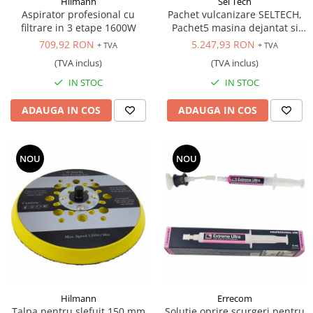
Hilmann
Sel Tech
Aspirator profesional cu
Pachet vulcanizare SELTECH,
filtrare in 3 etape 1600W
Pachet5 masina dejantat si
masina echilibrat 24 inch,
709,92 RON
5.247,93 RON
+ TVA
+ TVA
220V
(TVA inclus)
(TVA inclus)
IN STOC
IN STOC
ADAUGA IN COS
ADAUGA IN COS
NOU
NOU
Hilmann
Errecom
Talpa pentru slefuit 150 mm
Solutie oprire scurgeri pentru