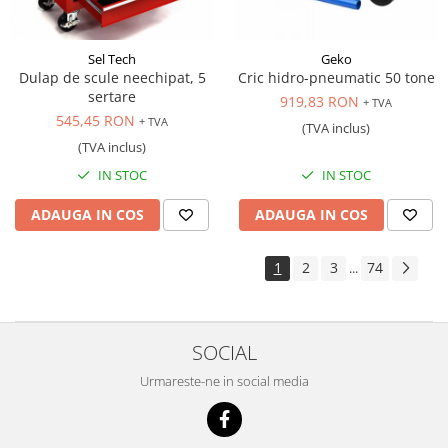
Sel Tech
Geko
Dulap de scule neechipat, 5
Cric hidro-pneumatic 50 tone
sertare
919,83 RON
+ TVA
545,45 RON
+ TVA
(TVA inclus)
(TVA inclus)
IN STOC
IN STOC
ADAUGA IN COS
ADAUGA IN COS
1
2
3
74
...
SOCIAL
Urmareste-ne in social media