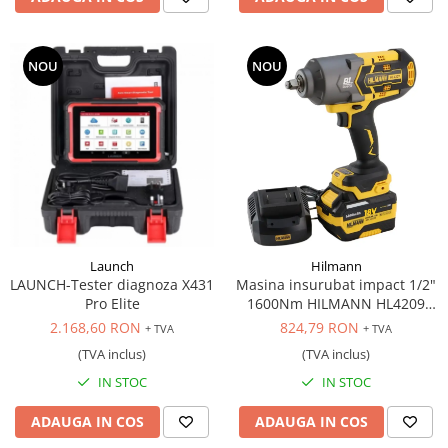
NOU
NOU
Launch
Hilmann
LAUNCH-Tester diagnoza X431
Masina insurubat impact 1/2"
Pro Elite
1600Nm HILMANN HL4209
acumulator 6Ah, 18V
2.168,60 RON
824,79 RON
+ TVA
+ TVA
(TVA inclus)
(TVA inclus)
IN STOC
IN STOC
ADAUGA IN COS
ADAUGA IN COS