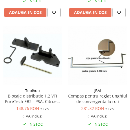
IN STOC
IN STOC
ADAUGA IN COS
ADAUGA IN COS
Toolhub
JBM
Blocaje distributie 1.2 VTI
Compas pentru reglat unghiul
PureTech EB2 - PSA, Citroen,
de convergenta la roti
Peugeot, DS, Opel
148,76 RON
281,82 RON
+ TVA
+ TVA
(TVA inclus)
(TVA inclus)
IN STOC
IN STOC