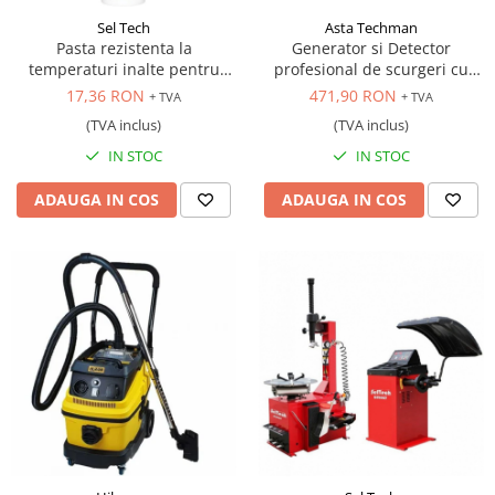
Sel Tech
Asta Techman
Pasta rezistenta la
Generator si Detector
temperaturi inalte pentru
profesional de scurgeri cu
reparat sistemul de evacuare,
fum, 12V
17,36 RON
471,90 RON
+ TVA
+ TVA
150 gr.
(TVA inclus)
(TVA inclus)
IN STOC
IN STOC
ADAUGA IN COS
ADAUGA IN COS