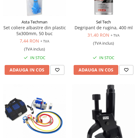
Antrenor articulat si culisant
Ciocan, levier, dalti si dornuri
Asta Techman
Sel Tech
Cleste si set clesti
Set coliere albastre din plastic
Degripant de rugina, 400 ml
Clicheti
5x300mm, 50 buc
31,40 RON
+ TVA
Perie de sarma
7,44 RON
+ TVA
(TVA inclus)
Prese si extractoare
(TVA inclus)
Reparat filete
IN STOC
IN STOC
Scule camioane
ADAUGA IN COS
ADAUGA IN COS
Scule diverse mecanica
Scule motor
Scule Pneumatice
Scule service ulei, gresare,
combustibil
Scule sistem franare
Scule speciale
Scule supape
Scule suspensie