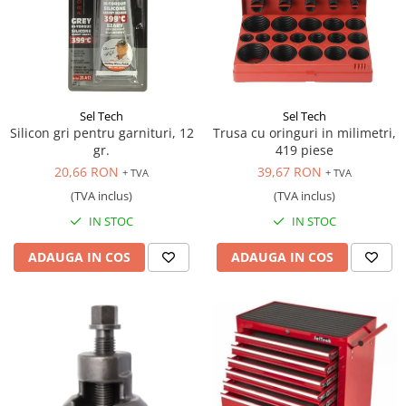
Sel Tech
Sel Tech
Silicon gri pentru garnituri, 12
Trusa cu oringuri in milimetri,
gr.
419 piese
20,66 RON
39,67 RON
+ TVA
+ TVA
(TVA inclus)
(TVA inclus)
IN STOC
IN STOC
ADAUGA IN COS
ADAUGA IN COS