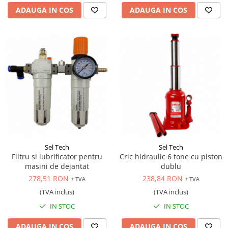
ADAUGA IN COS
ADAUGA IN COS
Sel Tech
Sel Tech
Filtru si lubrificator pentru
Cric hidraulic 6 tone cu piston
masini de dejantat
dublu
278,51 RON
238,84 RON
+ TVA
+ TVA
(TVA inclus)
(TVA inclus)
IN STOC
IN STOC
ADAUGA IN COS
ADAUGA IN COS