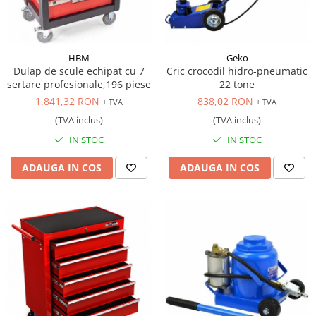
HBM
Geko
Dulap de scule echipat cu 7
Cric crocodil hidro-pneumatic
sertare profesionale,196 piese
22 tone
1.841,32 RON
838,02 RON
+ TVA
+ TVA
(TVA inclus)
(TVA inclus)
IN STOC
IN STOC
ADAUGA IN COS
ADAUGA IN COS