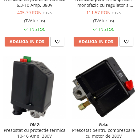
6.3-10 Amp, 380V
monofazic cu regulator si
manometre
405,79 RON
111,57 RON
+ TVA
+ TVA
(TVA inclus)
(TVA inclus)
IN STOC
IN STOC
ADAUGA IN COS
ADAUGA IN COS
OMG
Geko
Presostat cu protectie termica
Presostat pentru compresoare
10-16 Amp, 380V
cu motor de 380V