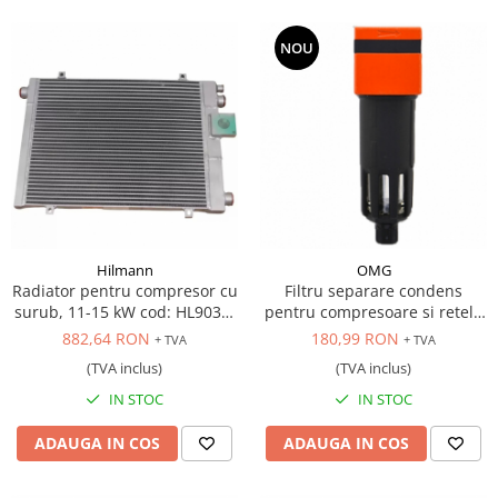
NOU
Hilmann
OMG
Radiator pentru compresor cu
Filtru separare condens
surub, 11-15 kW cod: HL9035,
pentru compresoare si retele
HL9036
pneumatice. 1/2"
882,64 RON
180,99 RON
+ TVA
+ TVA
(TVA inclus)
(TVA inclus)
IN STOC
IN STOC
ADAUGA IN COS
ADAUGA IN COS