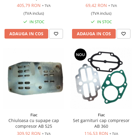
405,79 RON
69,42 RON
+ TVA
+ TVA
(TVA inclus)
(TVA inclus)
IN STOC
IN STOC
ADAUGA IN COS
ADAUGA IN COS
NOU
Fiac
Fiac
Chiuloasa cu supape cap
Set garnituri cap compresor
compresor AB 525
AB 360
309,92 RON
116,53 RON
+ TVA
+ TVA