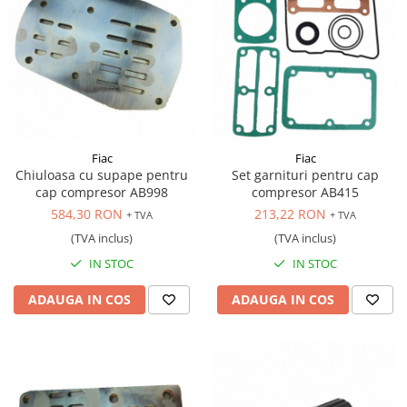
Fiac
Fiac
Chiuloasa cu supape pentru
Set garnituri pentru cap
cap compresor AB998
compresor AB415
584,30 RON
213,22 RON
+ TVA
+ TVA
(TVA inclus)
(TVA inclus)
IN STOC
IN STOC
ADAUGA IN COS
ADAUGA IN COS