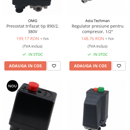
Antrenor articulat si culisant
Ciocan, levier, dalti si dornuri
OMG
Asta Techman
Cleste si set clesti
Presostat trifazat tip 890/2,
Regulator presiune pentru
Clicheti
380V
compresor, 1/2"
Perie de sarma
199,17 RON
148,76 RON
+ TVA
+ TVA
Prese si extractoare
(TVA inclus)
(TVA inclus)
Reparat filete
IN STOC
IN STOC
Scule camioane
ADAUGA IN COS
ADAUGA IN COS
Scule diverse mecanica
Scule motor
Scule Pneumatice
NOU
Scule service ulei, gresare,
combustibil
Scule sistem franare
Scule speciale
Scule supape
Scule suspensie