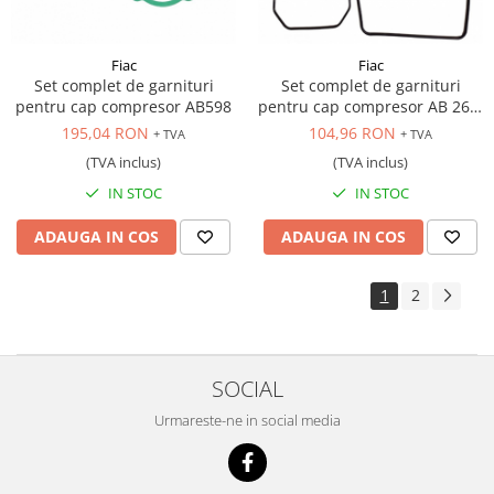
Fiac
Fiac
Set complet de garnituri
Set complet de garnituri
pentru cap compresor AB598
pentru cap compresor AB 268,
AB 348 , AB 360
195,04 RON
104,96 RON
+ TVA
+ TVA
(TVA inclus)
(TVA inclus)
IN STOC
IN STOC
ADAUGA IN COS
ADAUGA IN COS
1
2
SOCIAL
Urmareste-ne in social media