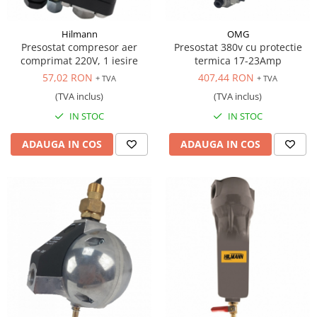
Scule transmisie
Set / trusa chei tubulare
Hilmann
OMG
Set burghie si freze
Presostat compresor aer
Presostat 380v cu protectie
comprimat 220V, 1 iesire
termica 17-23Amp
Set chei
57,02 RON
407,44 RON
+ TVA
+ TVA
Set prelungitoare
(TVA inclus)
(TVA inclus)
Set surubelnite
IN STOC
IN STOC
Testare cuplu dinamometric de
strangere
ADAUGA IN COS
ADAUGA IN COS
Trusa / Set tarozi si filiere
Trusa imbus hex,torx,ribe,M-uri
Tubulare speciale