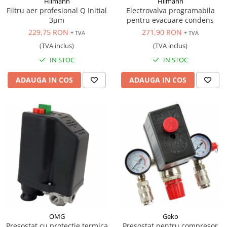
Hilmann
Hilmann
Filtru aer profesional Q Initial
Electrovalva programabila
3μm
pentru evacuare condens
229,75 RON
271,90 RON
+ TVA
+ TVA
(TVA inclus)
(TVA inclus)
IN STOC
IN STOC
ADAUGA IN COS
ADAUGA IN COS
OMG
Geko
Presostat cu protectie termica
Presostat pentru compresor