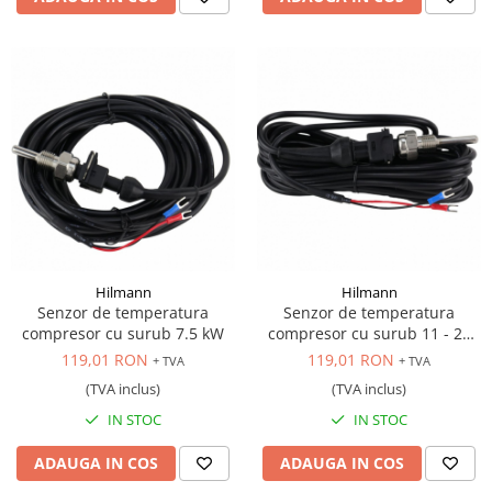
Hilmann
Hilmann
Senzor de temperatura
Senzor de temperatura
compresor cu surub 7.5 kW
compresor cu surub 11 - 22
kW, cod: HL9035, HL9036
119,01 RON
119,01 RON
+ TVA
+ TVA
(TVA inclus)
(TVA inclus)
IN STOC
IN STOC
ADAUGA IN COS
ADAUGA IN COS