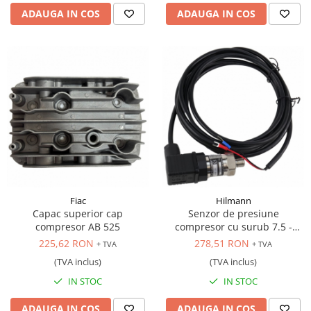
ADAUGA IN COS
ADAUGA IN COS
Fiac
Hilmann
Capac superior cap
Senzor de presiune
compresor AB 525
compresor cu surub 7.5 -
22kW, cod: HL9034, HL9035,
225,62 RON
278,51 RON
+ TVA
+ TVA
HL9036
(TVA inclus)
(TVA inclus)
IN STOC
IN STOC
ADAUGA IN COS
ADAUGA IN COS