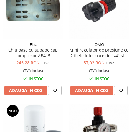
Fiac
OMG
Chiuloasa cu supape cap
Mini regulator de presiune cu
compresor AB415
2 filete interioare de 1/4" si 1
filet de 1/8"
246,28 RON
57,02 RON
+ TVA
+ TVA
(TVA inclus)
(TVA inclus)
IN STOC
IN STOC
ADAUGA IN COS
ADAUGA IN COS
NOU