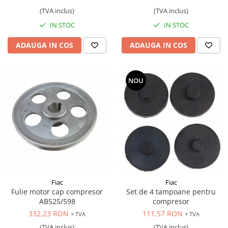
(TVA inclus)
(TVA inclus)
IN STOC
IN STOC
ADAUGA IN COS
ADAUGA IN COS
NOU
Fiac
Fiac
Fulie motor cap compresor
Set de 4 tampoane pentru
AB525/598
compresor
332,23 RON
111,57 RON
+ TVA
+ TVA
(TVA inclus)
(TVA inclus)