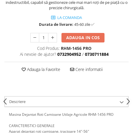
indestructibil, capabil să gestioneze cele mai mari roți de pe piață cu o
Antrenor articulat si culisant
precizie chirurgicală.
Ciocan, levier, dalti si dornuri
LA COMANDA
Cleste si set clesti
Durata de livrare:
45-60 zile ✅
Clicheti
ADAUGA IN COS
Perie de sarma
Prese si extractoare
Cod Produs:
RHM-1456 PRO
Reparat filete
Ai nevoie de ajutor?
0732904952
/
0730711884
Scule camioane
Scule diverse mecanica
Adauga la Favorite
Cere informatii
Scule motor
Scule Pneumatice
Scule service ulei, gresare,
combustibil
Descriere
Scule sistem franare
Scule speciale
Masina Dejantat Roti Camioane Utilaje Agricole RHM-1456 PRO
Scule supape
CARACTERISTICI GENERALE
Scule suspensie
Aparat dejantat roti camioane, tractoare 14″-56″