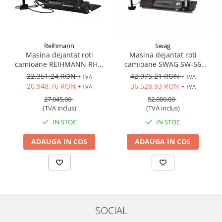
Reihmann
Swag
Masina dejantat roti
Masina dejantat roti
camioane REIHMANN RHM
camioane SWAG SW-56
1426 profesionala, 380V
profesionala, 56 inch
22.351,24 RON
42.975,21 RON
+ TVA
+ TVA
20.948,76 RON
36.528,93 RON
+ TVA
+ TVA
27.045,00
52.000,00
(TVA inclus)
(TVA inclus)
IN STOC
IN STOC
ADAUGA IN COS
ADAUGA IN COS
SOCIAL