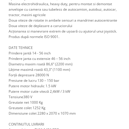
Scule transmisie
Masina electrohidraulica, heavy duty, pentru montat si demontat
anvelope cu camera sau tubeless de autocamion, autobuz, autocar,
Set / trusa chei tubulare
tractor, masini agricole
Set burghie si freze
Doua viteze de rotatie in ambele sensuri a mandrinei autocentrante
Set chei
Doua viteze de deplasare a caruciorului
Acționarea si manevrare extrem de ușoară cu ajutorul unui joystick.
Set prelungitoare
Produs după normele ISO 9001.
Set surubelnite
DATE TEHNICE
Testare cuplu dinamometric de
Prindere jantă 14 - 56 inch
strangere
Prindere janta cu extensie 46 – 56 inch
Trusa / Set tarozi si filiere
Diametru maxim roată 86,6” (2200 mm)
Trusa imbus hex,torx,ribe,M-uri
Lățime maximă roată 43,3” (1100 mm)
Forță depresare 28000 N
Tubulare speciale
Presiune de lucru 130 – 150 bar
Putere motor hidraulic 1.5 kW
Putere motor cutie viteză 2,4kW / 3 kW
Tensiune380 V
Greutate net 1000 Kg
Greutate colet 1252 Kg
Dimensiune colet 2280 x 2070 x 1070 mm
CONTINUTUL LIVRARII