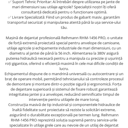
Scule motor
✅ Suport Tehnic Prioritar: Ai întrebări despre utilizarea pe jante de
Elevator motociclete
mari dimensiuni sau utilaje agricole? Specialiștii noștri îți oferă
Blocaje distributie
consultanță dedicată pentru o funcționare optimă.
Elevator parcare
✅ Livrare Specializată: Fiind un produs de gabarit masiv, garantăm
Ceas comparator
Girafa, macara motor
transportul securizat și manipularea atentă până la ușa service-ului
Scule AdBlue
tău.
Masa hidraulica
Scule bujii, bujii incandescente
Presa hidraulica stationara
Mașină de dejantat profesională Reihmann RHM-1456 PRO, o unitate
Scule electrice motor
de forță extremă proiectată special pentru anvelope de camioane,
Scule si echipamente spalatorie
Scule esapament
utilaje agricole și echipamente industriale de mari dimensiuni, cu un
auto
diametru al jantei de până la 56 inch. Alimentarea la 380V asigură
Scule injectie
puterea hidraulică necesară pentru a manipula cu precizie și ușurință
Consumabile spalatorii auto
Scule injectoare
roți gigantice, oferind o eficiență maximă în cele mai dificile condiții de
Curatitor cu presiune
lucru.
Scule montat, demontat segmenti
Echipamentul dispune de o mandrină universală cu autocentrare și un
Scule spalatorii auto
Scule pentru fulii, ax came, curele
braț de operare mobil, permițând tehnicianului să controleze procesul
si pinioane
de demontare și montare dintr-o poziție sigură și ergonomică. Forța
de dejantare superioară și sistemul de fixare robust garantează
Scule sistem racire
integritatea jantei și a anvelopei, reducând semnificativ timpul de
Scule turbosuflante
intervenție pentru utilajele de mare tonaj.
Construcția masivă de tip industrial și componentele hidraulice de
Tester compresie
înaltă fidelitate sunt proiectate să reziste la solicitări extreme,
Scule pentru mecanica
asigurând o durabilitate excepțională pe termen lung. Reihmann
RHM-1456 PRO reprezintă soluția supremă pentru service-urile
Adaptoare, prelungitoare, reductii
specializate în utilaje grele care au nevoie de un utilaj de dejantat
si articulatii cardanice