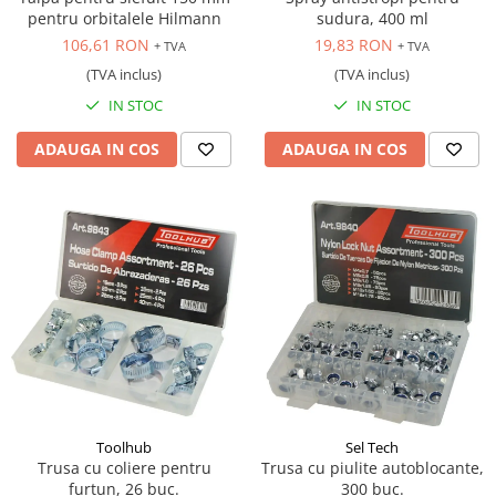
pentru orbitalele Hilmann
sudura, 400 ml
106,61 RON
19,83 RON
+ TVA
+ TVA
(TVA inclus)
(TVA inclus)
IN STOC
IN STOC
ADAUGA IN COS
ADAUGA IN COS
Toolhub
Sel Tech
Trusa cu coliere pentru
Trusa cu piulite autoblocante,
furtun, 26 buc.
300 buc.