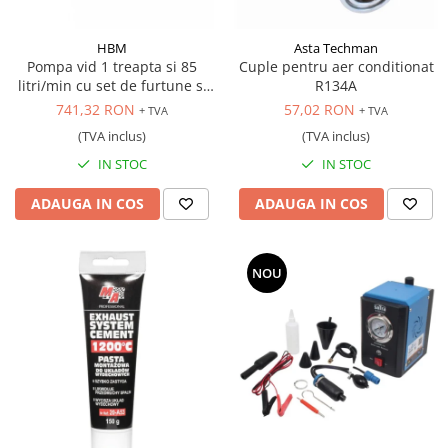
Scule transmisie
Set / trusa chei tubulare
HBM
Asta Techman
Set burghie si freze
Pompa vid 1 treapta si 85
Cuple pentru aer conditionat
litri/min cu set de furtune si
R134A
Set chei
manometre
741,32 RON
57,02 RON
+ TVA
+ TVA
Set prelungitoare
(TVA inclus)
(TVA inclus)
Set surubelnite
IN STOC
IN STOC
Testare cuplu dinamometric de
strangere
ADAUGA IN COS
ADAUGA IN COS
Trusa / Set tarozi si filiere
Trusa imbus hex,torx,ribe,M-uri
Tubulare speciale
NOU