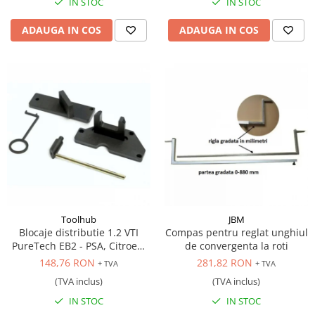
IN STOC
IN STOC
ADAUGA IN COS
ADAUGA IN COS
Toolhub
JBM
Blocaje distributie 1.2 VTI
Compas pentru reglat unghiul
PureTech EB2 - PSA, Citroen,
de convergenta la roti
Peugeot, DS, Opel
148,76 RON
281,82 RON
+ TVA
+ TVA
(TVA inclus)
(TVA inclus)
IN STOC
IN STOC