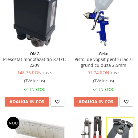
OMG
Geko
Presostat monofazat tip 871/1,
Pistol de vopsit pentru lac si
220V
grund cu duza 2.5mm
148,76 RON
91,74 RON
+ TVA
+ TVA
(TVA inclus)
(TVA inclus)
IN STOC
IN STOC
ADAUGA IN COS
ADAUGA IN COS
NOU