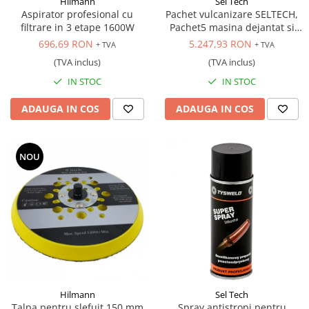
Hilmann
Sel Tech
Aspirator profesional cu
Pachet vulcanizare SELTECH,
filtrare in 3 etape 1600W
Pachet5 masina dejantat si
masina echilibrat 24 inch,
696,69 RON
5.247,93 RON
+ TVA
+ TVA
220V
(TVA inclus)
(TVA inclus)
IN STOC
IN STOC
ADAUGA IN COS
ADAUGA IN COS
NOU
Hilmann
Sel Tech
Talpa pentru slefuit 150 mm
Spray antistropi pentru