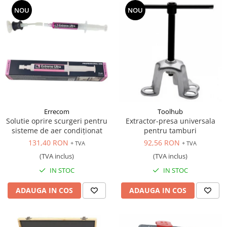
NOU
NOU
Errecom
Toolhub
Solutie oprire scurgeri pentru
Extractor-presa universala
sisteme de aer condiționat
pentru tamburi
131,40 RON
92,56 RON
+ TVA
+ TVA
(TVA inclus)
(TVA inclus)
IN STOC
IN STOC
ADAUGA IN COS
ADAUGA IN COS