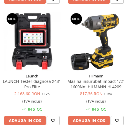
NOU
NOU
Launch
Hilmann
LAUNCH-Tester diagnoza X431
Masina insurubat impact 1/2"
Pro Elite
1600Nm HILMANN HL4209
acumulator 6Ah, 18V
2.168,60 RON
817,36 RON
+ TVA
+ TVA
(TVA inclus)
(TVA inclus)
IN STOC
IN STOC
ADAUGA IN COS
ADAUGA IN COS