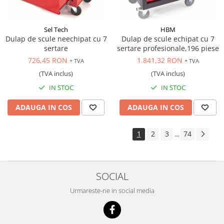
Sel Tech
HBM
Dulap de scule neechipat cu 7
Dulap de scule echipat cu 7
sertare
sertare profesionale,196 piese
726,45 RON
1.841,32 RON
+ TVA
+ TVA
(TVA inclus)
(TVA inclus)
IN STOC
IN STOC
ADAUGA IN COS
ADAUGA IN COS
1
2
3
74
...
SOCIAL
Urmareste-ne in social media