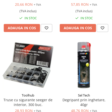
20,66 RON
57,85 RON
+ TVA
+ TVA
(TVA inclus)
(TVA inclus)
IN STOC
IN STOC
ADAUGA IN COS
ADAUGA IN COS
Toolhub
Sel Tech
Truse cu sigurante seeger de
Degripant prin inghetare,
interior, 300 buc.
40gr
28,93 RON
48,76 RON
+ TVA
+ TVA