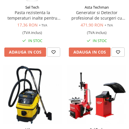
Sel Tech
Asta Techman
Pasta rezistenta la
Generator si Detector
temperaturi inalte pentru
profesional de scurgeri cu
reparat sistemul de evacuare,
fum, 12V
17,36 RON
471,90 RON
+ TVA
+ TVA
150 gr.
(TVA inclus)
(TVA inclus)
IN STOC
IN STOC
ADAUGA IN COS
ADAUGA IN COS