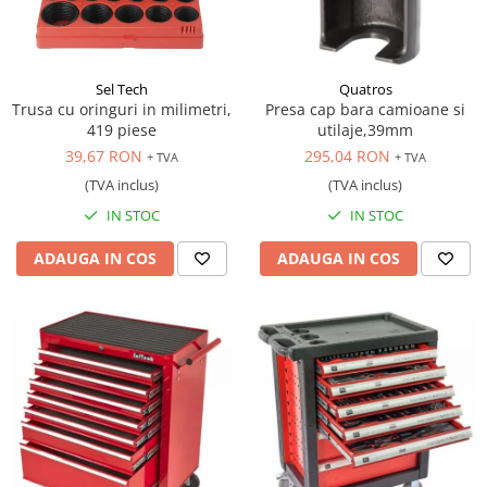
Sel Tech
Quatros
Trusa cu oringuri in milimetri,
Presa cap bara camioane si
419 piese
utilaje,39mm
39,67 RON
295,04 RON
+ TVA
+ TVA
(TVA inclus)
(TVA inclus)
IN STOC
IN STOC
ADAUGA IN COS
ADAUGA IN COS