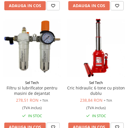
ADAUGA IN COS
ADAUGA IN COS
Sel Tech
Sel Tech
Filtru si lubrificator pentru
Cric hidraulic 6 tone cu piston
masini de dejantat
dublu
278,51 RON
238,84 RON
+ TVA
+ TVA
(TVA inclus)
(TVA inclus)
IN STOC
IN STOC
ADAUGA IN COS
ADAUGA IN COS