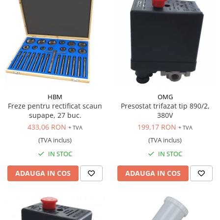
HBM
OMG
Freze pentru rectificat scaun
Presostat trifazat tip 890/2,
supape, 27 buc.
380V
433,06 RON
199,17 RON
+ TVA
+ TVA
(TVA inclus)
(TVA inclus)
IN STOC
IN STOC
ADAUGA IN COS
ADAUGA IN COS