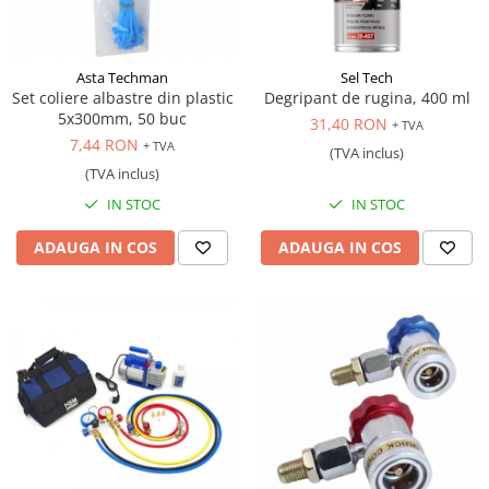
Antrenor articulat si culisant
Ciocan, levier, dalti si dornuri
Asta Techman
Sel Tech
Cleste si set clesti
Set coliere albastre din plastic
Degripant de rugina, 400 ml
Clicheti
5x300mm, 50 buc
31,40 RON
+ TVA
Perie de sarma
7,44 RON
+ TVA
(TVA inclus)
Prese si extractoare
(TVA inclus)
Reparat filete
IN STOC
IN STOC
Scule camioane
ADAUGA IN COS
ADAUGA IN COS
Scule diverse mecanica
Scule motor
Scule Pneumatice
Scule service ulei, gresare,
combustibil
Scule sistem franare
Scule speciale
Scule supape
Scule suspensie